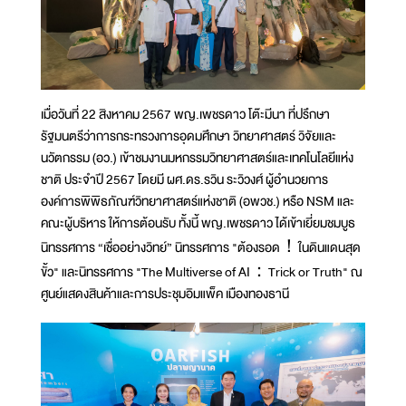
เมื่อวันที่ 22 สิงหาคม 2567 พญ.เพชรดาว โต๊ะมีนา ที่ปรึกษา
รัฐมนตรีว่าการกระทรวงการอุดมศึกษา วิทยาศาสตร์ วิจัยและ
นวัตกรรม (อว.) เข้าชมงานมหกรรมวิทยาศาสตร์และเทคโนโลยีแห่ง
ชาติ ประจำปี 2567 โดยมี ผศ.ดร.รวิน ระวิวงศ์ ผู้อำนวยการ
องค์การพิพิธภัณฑ์วิทยาศาสตร์แห่งชาติ (อพวช.) หรือ NSM และ
คณะผู้บริหาร ให้การต้อนรับ ทั้งนี้ พญ.เพชรดาว ได้เข้าเยี่ยมชมบูธ
นิทรรศการ “เชื่ออย่างวิทย์” นิทรรศการ "ต้องรอด！ในดินแดนสุด
ขั้ว" และนิทรรศการ "The Multiverse of AI：Trick or Truth" ณ
ศูนย์แสดงสินค้าและการประชุมอิมแพ็ค เมืองทองธานี