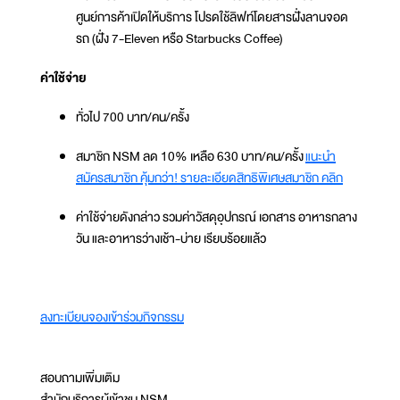
ศูนย์การค้าเปิดให้บริการ โปรดใช้ลิฟท์โดยสารฝั่งลานจอด
รถ (ฝั่ง 7-Eleven หรือ Starbucks Coffee)
ค่าใช้จ่าย
ทั่วไป 700 บาท/คน/ครั้ง
สมาชิก NSM ลด 10% เหลือ 630 บาท/คน/ครั้ง
แนะนำ
สมัครสมาชิก คุ้มกว่า! รายละเอียดสิทธิพิเศษสมาชิก คลิก
ค่าใช้จ่ายดังกล่าว รวมค่าวัสดุอุปกรณ์ เอกสาร อาหารกลาง
วัน และอาหารว่างเช้า-บ่าย เรียบร้อยแล้ว
ลงทะเบียนจองเข้าร่วมกิจกรรม
สอบถามเพิ่มเติม
สำนักบริการผู้เข้าชม NSM