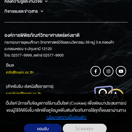
คลังความรู้และงานวิจัย
กิจกรรมและข่าวสาร
องค์การพิพิธภัณฑ์วิทยาศาสตร์แห่งชาติ
กระทรวงการอุดมศึกษา วิทยาศาสตร์วิจัยและนวัตกรรม 39 หมู่ 3 ต.คลองห้า
อ.คลองหลวง จ.ปทุมธานี 12120
โทร: 02577-9999, แฟกซ์ 02577-9900
อีเมล
info@nsm.or.th
(สำหรับรับ-ส่งหนังสือราชการ)
saraban@nsm.or.th
เว็บไซค์ มีการเก็บข้อมูลการใช้งานเว็บไซต์ (Cookies) เพื่อพัฒนาประสบการณ์
ของผู้ใช้ให้ดียิ่งขึ้น คลิกเพื่อดูข้อมูลเพิ่มเติมเกี่ยวกับการใช้คุกกี้ของเราผ่านทาง
ช่องทางการสอบถามข้อมูล
‘นโยบายความเป็นส่วนตัว'
ยอมรับ
ไม่ ขอบคุณ