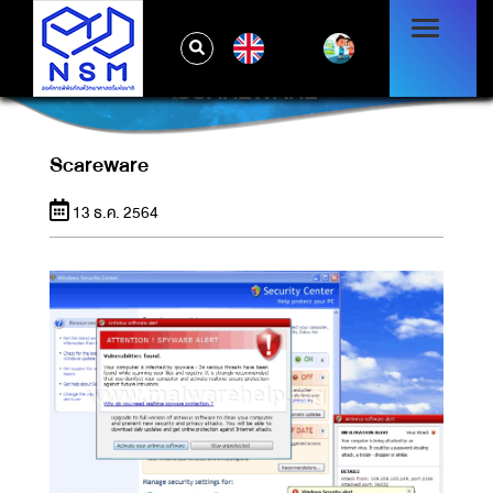
EN
SCAREWARE
Scareware
13 ธ.ค. 2564