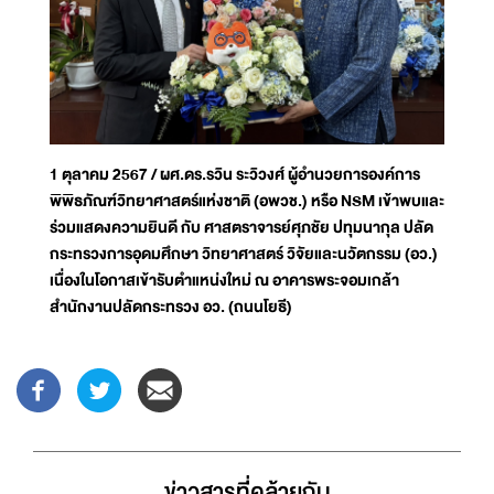
1 ตุลาคม 2567 / ผศ.ดร.รวิน ระวิวงศ์ ผู้อำนวยการองค์การ
พิพิธภัณฑ์วิทยาศาสตร์แห่งชาติ (อพวช.) หรือ NSM เข้าพบและ
ร่วมแสดงความยินดี กับ ศาสตราจารย์ศุภชัย ปทุมนากุล ปลัด
กระทรวงการอุดมศึกษา วิทยาศาสตร์ วิจัยและนวัตกรรม (อว.)
เนื่องในโอกาสเข้ารับตำแหน่งใหม่ ณ อาคารพระจอมเกล้า
สำนักงานปลัดกระทรวง อว. (ถนนโยธี)
ข่าวสารที่่คล้ายกัน