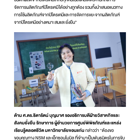
จัดการผลิตภัณฑ์ปิโตรเคมีได้อย่างถูกต้อง รวมทั้งนำเสนอแนวทาง
การใช้ผลิตภัณฑ์จากปิโตรเคมีและการจัดการขยะจากผลิตภัณฑ์
จากปิโตรเคมีอย่างเหมาะสมและยั่งยืน”
ด้าน ศ.ดร.ธิดารัตน์ บุญมาศ รองอธิการบดีฝ่ายวิสาหกิจและ
สังคมยั่งยืน รักษาการ ผู้อำนวยการศูนย์พิพิธภัณฑ์และแหล่ง
เรียนรู้ตลอดชีวิต มหาวิทยาลัยขอนแก่น
กล่าวว่า “ต้องขอ
ขอบคุณทาง NSM และเอ็กซอนโมบิล ที่เข้ามาเป็นพันธมิตรในการขับ