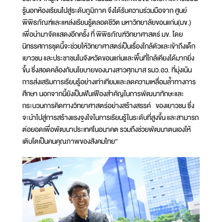
รู้นอกห้องเรียนไปสู่ระดับภูมิภาค จึงได้รับความร่วมมือจาก ศูนย์
พิพิธภัณฑ์และแหล่งเรียนรู้ตลอดชีวิต มหาวิทยาลัยขอนแก่น(มข.)
เพื่อนำมาจัดแสดงอีกครั้ง ที่ พิพิธภัณฑ์วิทยาศาสตร์ มข. โดย
นิทรรศการชุดนี้จะช่วยให้วิทยาศาสตร์เป็นเรื่องใกล้ตัวและเข้าถึงเด็ก
เยาวชน และประชาชนในจังหวัดขอนแก่นและพื้นที่ใกล้เคียงได้มากยิ่ง
ขึ้น ซึ่งสอดคล้องกับนโยบายของนางสาวศุภมาส รมว.อว. ที่มุ่งเน้น
การส่งเสริมการเรียนรู้อย่างเท่าเทียมและลดความเหลื่อมล้ำทางการ
ศึกษา นอกจากนี้ยังเป็นฟันเฟืองสำคัญในการพัฒนาทักษะและ
กระบวนการคิดทางวิทยาศาสตร์อย่างสร้างสรรค์ ของเยาวชน ซึ่ง
จะนำไปสู่การสร้างแรงจูงใจในการเรียนรู้ในระดับที่สูงขึ้น และสามารถ
ต่อยอดเพื่อพัฒนาประเทศในอนาคต รวมถึงช่วยพัฒนาตนเองให้
เติบโตเป็นคนคุณภาพของสังคมไทย”