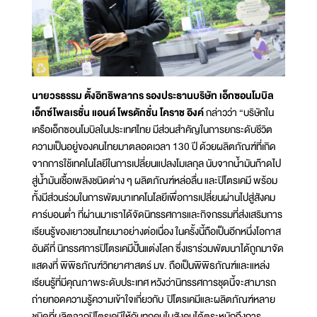
นายวรธรรม ตั้งอิทธิพลากร รองประธานบริษัท เอ็กซอนโมบิล
เอ็กซ์โพลเรชั่น แอนด์ โพรดักชั่น โคราช อิงค์
กล่าวว่า “บริษัทใน
เครือเอ็กซอนโมบิลในประเทศไทย มีส่วนสำคัญในการยกระดับชีวิต
ความเป็นอยู่ของคนไทยมาตลอดเวลา 130 ปี ด้วยผลิตภัณฑ์ที่เกิด
จากการใช้เทคโนโลยีในการเปลี่ยนแปลงโมเลกุล นับจากน้ำมันก๊าดไป
สู่น้ำมันเชื้อเพลิงชนิดต่าง ๆ ผลิตภัณฑ์หล่อลื่น และปิโตรเคมี พร้อม
ทั้งมีส่วนร่วมในการพัฒนาเทคโนโลยีเพื่อการเปลี่ยนผ่านไปสู่สังคม
คาร์บอนต่ำ ที่ผ่านมาเราได้จัดนิทรรศการและกิจกรรมที่ส่งเสริมการ
เรียนรู้ของเยาวชนไทยมาอย่างต่อเนื่อง ในครั้งนี้ถือเป็นอีกหนึ่งโอกาส
อันดีที่ นิทรรศการปิโตรเคมีปั้นแต่งโลก ซึ่งเราร่วมพัฒนาได้ถูกมาจัด
แสดงที่ พิพิธภัณฑ์วิทยาศาสตร์ มข. ถือเป็นพิพิธภัณฑ์และแหล่ง
เรียนรู้ที่มีคุณภาพระดับประเทศ หวังว่านิทรรศการชุดนี้จะสามารถ
ถ่ายทอดความรู้ความเข้าใจเกี่ยวกับ ปิโตรเคมีและผลิตภัณฑ์หลาย
ชนิดที่ผลิตจากปิโตรเคมีให้กับทุกคนในสังคมได้ตระหนักถึงการ