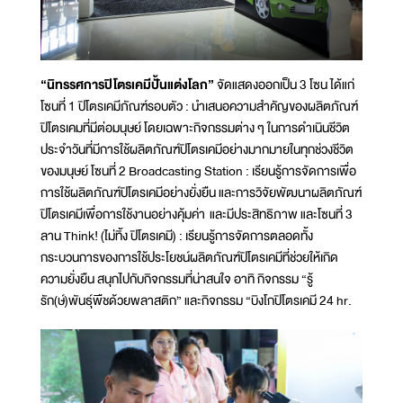
“นิทรรศการปิโตรเคมีปั้นแต่งโลก”
จัดแสดงออกเป็น 3 โซน ได้แก่
โซนที่ 1 ปิโตรเคมีภัณฑ์รอบตัว : นำเสนอความสำคัญของผลิตภัณฑ์
ปิโตรเคมที่มีต่อมนุษย์ โดยเฉพาะกิจกรรมต่าง ๆ ในการดำเนินชีวิต
ประจำวันที่มีการใช้ผลิตภัณฑ์ปิโตรเคมีอย่างมากมายในทุกช่วงชีวิต
ของมนุษย์ โซนที่ 2 Broadcasting Station : เรียนรู้การจัดการเพื่อ
การใช้ผลิตภัณฑ์ปิโตรเคมีอย่างยั่งยืน และการวิจัยพัฒนาผลิตภัณฑ์
ปิโตรเคมีเพื่อการใช้งานอย่างคุ้มค่า และมีประสิทธิภาพ และโซนที่ 3
ลาน Think! (ไม่ทิ้ง ปิโตรเคมี) : เรียนรู้การจัดการตลอดทั้ง
กระบวนการของการใช้ประโยชน์ผลิตภัณฑ์ปิโตรเคมีที่ช่วยให้เกิด
ความยั่งยืน สนุกไปกับกิจกรรมที่น่าสนใจ อาทิ กิจกรรม “รู้
รัก(ษ์)พันธุ์พืชด้วยพลาสติก” และกิจกรรม “บิงโกปิโตรเคมี 24 hr.