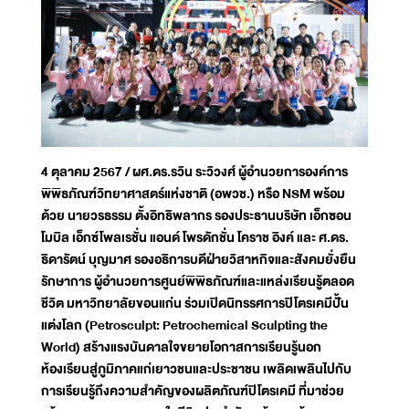
4 ตุลาคม 2567 / ผศ.ดร.รวิน ระวิวงศ์ ผู้อำนวยการองค์การ
พิพิธภัณฑ์วิทยาศาสตร์แห่งชาติ (อพวช.) หรือ NSM พร้อม
ด้วย นายวรธรรม ตั้งอิทธิพลากร รองประธานบริษัท เอ็กซอน
โมบิล เอ็กซ์โพลเรชั่น แอนด์ โพรดักชั่น โคราช อิงค์ และ ศ.ดร.
ธิดารัตน์ บุญมาศ รองอธิการบดีฝ่ายวิสาหกิจและสังคมยั่งยืน
รักษาการ ผู้อำนวยการศูนย์พิพิธภัณฑ์และแหล่งเรียนรู้ตลอด
ชีวิต มหาวิทยาลัยขอนแก่น ร่วมเปิดนิทรรศการปิโตรเคมีปั้น
แต่งโลก (Petrosculpt: Petrochemical Sculpting the
World) สร้างแรงบันดาลใจขยายโอกาสการเรียนรู้นอก
ห้องเรียนสู่ภูมิภาคแก่เยาวชนและประชาชน เพลิดเพลินไปกับ
การเรียนรู้ถึงความสำคัญของผลิตภัณฑ์ปิโตรเคมี ที่มาช่วย