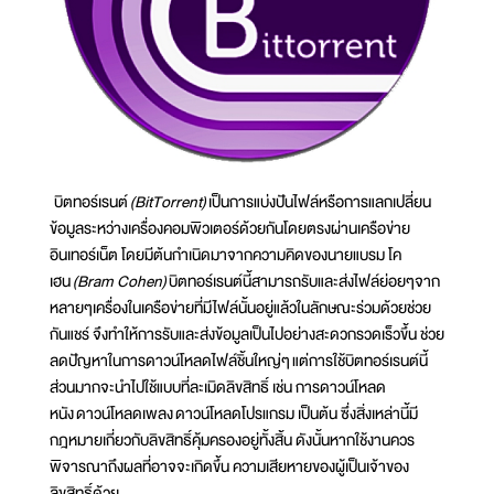
บิตทอร์เรนต์
(BitTorrent)
เป็นการแบ่งปันไฟล์หรือการแลกเปลี่ยน
ข้อมูลระหว่างเครื่องคอมพิวเตอร์ด้วยกันโดยตรงผ่านเครือข่าย
อินเทอร์เน็ต โดยมีต้นกำเนิดมาจากความคิดของนายแบรม โค
เฮน
(Bram Cohen)
บิตทอร์เรนต์นี้สามารถรับและส่งไฟล์ย่อยๆจาก
หลายๆเครื่องในเครือข่ายที่มีไฟล์นั้นอยู่แล้วในลักษณะร่วมด้วยช่วย
กันแชร์ จึงทำให้การรับและส่งข้อมูลเป็นไปอย่างสะดวกรวดเร็วขึ้น ช่วย
ลดปัญหาในการดาวน์โหลดไฟล์ชิ้นใหญ่ๆ แต่การใช้บิตทอร์เรนต์นี้
ส่วนมากจะนำไปใช้แบบที่ละเมิดลิขสิทธิ์ เช่น การดาวน์โหลด
หนัง ดาวน์โหลดเพลง ดาวน์โหลดโปรแกรม เป็นต้น ซึ่งสิ่งเหล่านี้มี
กฎหมายเกี่ยวกับลิขสิทธิ์คุ้มครองอยู่ทั้งสิ้น ดังนั้นหากใช้งานควร
พิจารณาถึงผลที่อาจจะเกิดขึ้น ความเสียหายของผู้เป็นเจ้าของ
ลิขสิทธิ์ด้วย