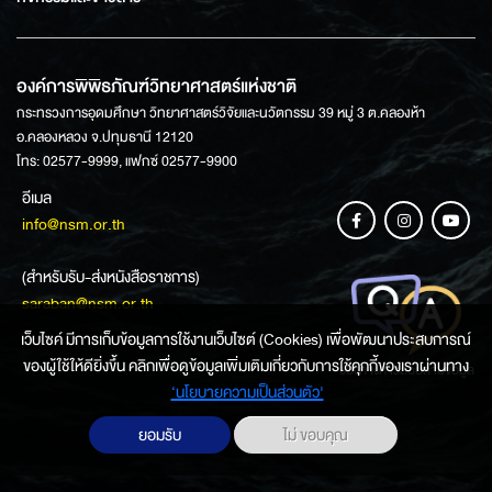
องค์การพิพิธภัณฑ์วิทยาศาสตร์แห่งชาติ
กระทรวงการอุดมศึกษา วิทยาศาสตร์วิจัยและนวัตกรรม 39 หมู่ 3 ต.คลองห้า
อ.คลองหลวง จ.ปทุมธานี 12120
โทร: 02577-9999, แฟกซ์ 02577-9900
อีเมล
info@nsm.or.th
(สำหรับรับ-ส่งหนังสือราชการ)
saraban@nsm.or.th
เว็บไซค์ มีการเก็บข้อมูลการใช้งานเว็บไซต์ (Cookies) เพื่อพัฒนาประสบการณ์
ของผู้ใช้ให้ดียิ่งขึ้น คลิกเพื่อดูข้อมูลเพิ่มเติมเกี่ยวกับการใช้คุกกี้ของเราผ่านทาง
ช่องทางการสอบถามข้อมูล
‘นโยบายความเป็นส่วนตัว'
ยอมรับ
ไม่ ขอบคุณ