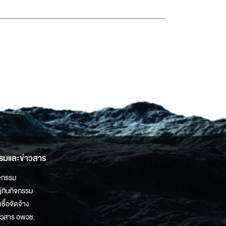
รมและข่าวสาร
จกรรม
ิทินกิจกรรม
ดซื้อจัดจ้าง
าวสาร อพวช.