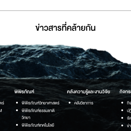
ข่าวสารที่่คล้ายกัน
พิพิธภัณฑ์
คลังความรู้และงานวิจัย
กิจกร
ตร์
พิพิธภัณฑ์วิทยาศาสตร์
คลังวิชาการ
กิ
M
พิพิธภัณฑ์ธรรมชาติ
ปฏ
วิทยา
จั
พิพิธภัณฑ์เทคโนโลยี
ข่