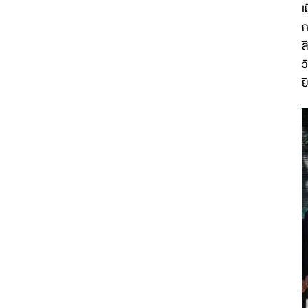
เ
ก
ส
ว
ย