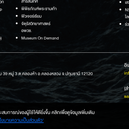
สารสนเทศ
วก
เส
พิพิธภัณฑ์พระรามเก้า
p
NS
ฟิวเจอร์เรียม
โล
จัตุรัสวิทยาศาสตร์
ร่
อพวช.
)
Museum On Demand
อี
in
ม 39 หมู่ 3 ต.คลองห้า อ.คลองหลวง จ.ปทุมธานี 12120
(ส
sa
การณ์ของผู้ใช้ให้ดียิ่งขึ้น คลิกเพื่อดูข้อมูลเพิ่มเติม
โยบายความเป็นส่วนตัว'