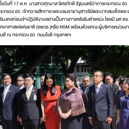
มื่อวันที่ 17 ต.ค. นางสาวศุภมาส อิศรภักดี รัฐมนตรีว่าการกระทรวง อว.
ระทรวง อว. เข้าถวายสักการะพระบรมราชานุสาวรีย์พระบาทสมเด็จพระจอมเกล
ิริมงคลก่อนเข้าปฏิบัติงานอย่างเป็นทางการหลังรับตำแหน่ง โดยมี ผศ.ดร
ิทยาศาสตร์แห่งชาติ (อพวช.)หรือ NSM พร้อมด้วยคณะผู้บริหารหน่วยงา
ินดี ณ กระทรวง อว. ถนนโยธี กรุงเทพฯ