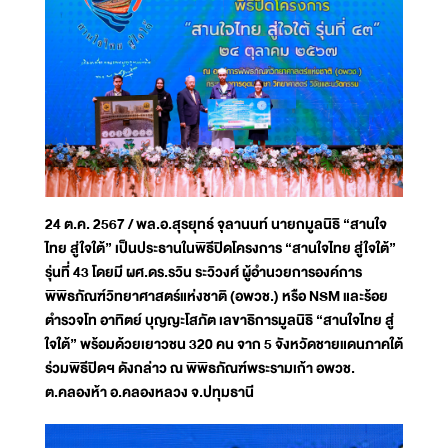
24 ต.ค. 2567 / พล.อ.สุรยุทธ์ จุลานนท์ นายกมูลนิธิ “สานใจ
ไทย สู่ใจใต้” เป็นประธานในพิธีปิดโครงการ “สานใจไทย สู่ใจใต้”
รุ่นที่ 43 โดยมี ผศ.ดร.รวิน ระวิวงศ์ ผู้อำนวยการองค์การ
พิพิธภัณฑ์วิทยาศาสตร์แห่งชาติ (อพวช.) หรือ NSM และร้อย
ตำรวจโท อาทิตย์ บุญญะโสภัต เลขาธิการมูลนิธิ “สานใจไทย สู่
ใจใต้” พร้อมด้วยเยาวชน 320 คน จาก 5 จังหวัดชายแดนภาคใต้
ร่วมพิธีปิดฯ ดังกล่าว ณ พิพิธภัณฑ์พระรามเก้า อพวช.
ต.คลองห้า อ.คลองหลวง จ.ปทุมธานี