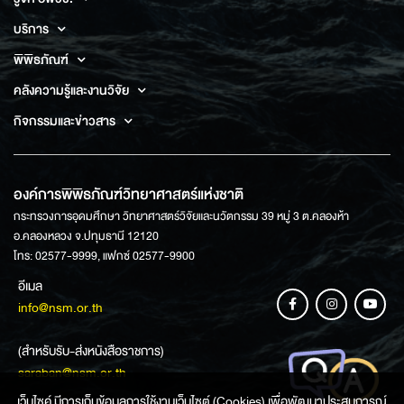
บริการ
พิพิธภัณฑ์
คลังความรู้และงานวิจัย
กิจกรรมและข่าวสาร
องค์การพิพิธภัณฑ์วิทยาศาสตร์แห่งชาติ
กระทรวงการอุดมศึกษา วิทยาศาสตร์วิจัยและนวัตกรรม 39 หมู่ 3 ต.คลองห้า
อ.คลองหลวง จ.ปทุมธานี 12120
โทร: 02577-9999, แฟกซ์ 02577-9900
อีเมล
info@nsm.or.th
(สำหรับรับ-ส่งหนังสือราชการ)
saraban@nsm.or.th
เว็บไซค์ มีการเก็บข้อมูลการใช้งานเว็บไซต์ (Cookies) เพื่อพัฒนาประสบการณ์