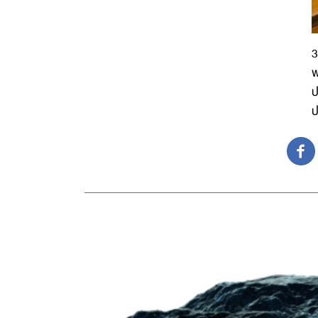
3
พ
ป
ป