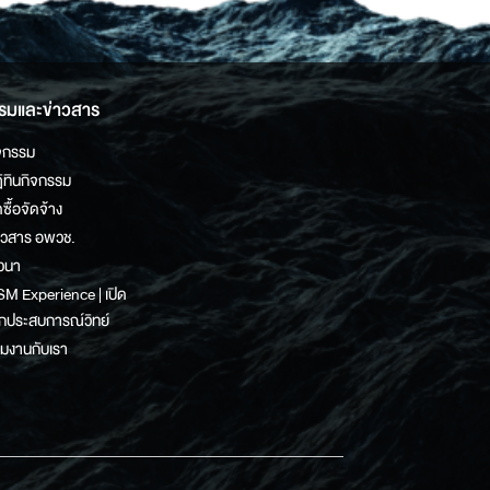
รมและข่าวสาร
จกรรม
ิทินกิจกรรม
ดซื้อจัดจ้าง
าวสาร อพวช.
วนา
M Experience | เปิด
กประสบการณ์วิทย์
วมงานกับเรา