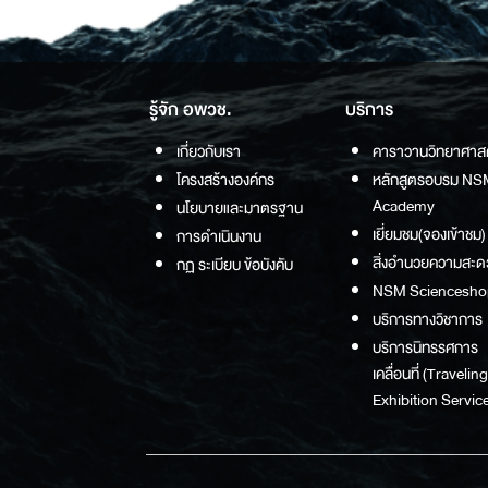
รู้จัก อพวช.
บริการ
เกี่ยวกับเรา
คาราวานวิทยาศาส
โครงสร้างองค์กร
หลักสูตรอบรม NS
Academy
นโยบายและมาตรฐาน
เยี่ยมชม(จองเข้าชม)
การดำเนินงาน
สิ่งอำนวยความสะด
กฏ ระเบียบ ข้อบังคับ
NSM Sciencesho
บริการทางวิชาการ
บริการนิทรรศการ
เคลื่อนที่ (Traveling
Exhibition Service