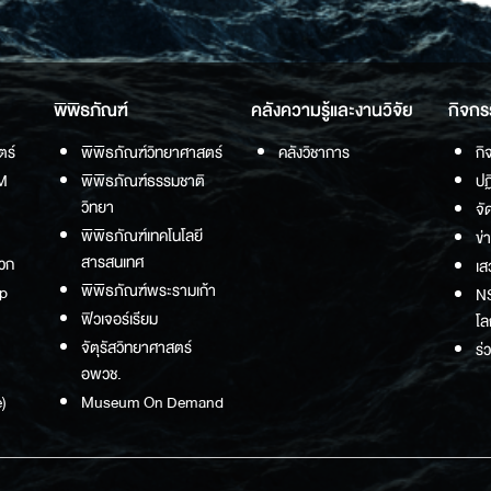
พิพิธภัณฑ์
คลังความรู้และงานวิจัย
กิจกร
ตร์
พิพิธภัณฑ์วิทยาศาสตร์
คลังวิชาการ
กิ
M
พิพิธภัณฑ์ธรรมชาติ
ปฏ
วิทยา
จั
พิพิธภัณฑ์เทคโนโลยี
ข่
สารสนเทศ
วก
เส
พิพิธภัณฑ์พระรามเก้า
p
NS
ฟิวเจอร์เรียม
โล
จัตุรัสวิทยาศาสตร์
ร่
อพวช.
)
Museum On Demand