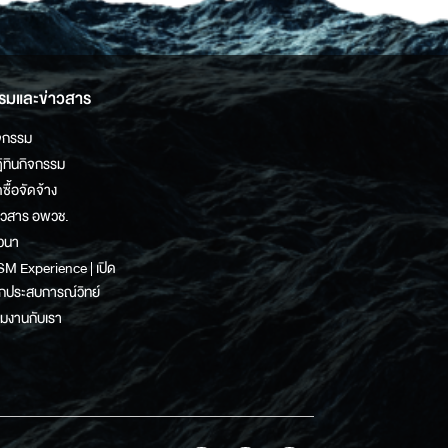
รมและข่าวสาร
จกรรม
ิทินกิจกรรม
ดซื้อจัดจ้าง
าวสาร อพวช.
วนา
M Experience | เปิด
กประสบการณ์วิทย์
วมงานกับเรา