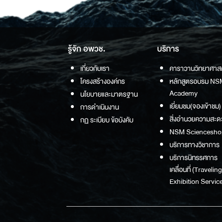
รู้จัก อพวช.
บริการ
เกี่ยวกับเรา
คาราวานวิทยาศาส
โครงสร้างองค์กร
หลักสูตรอบรม NS
Academy
นโยบายและมาตรฐาน
เยี่ยมชม(จองเข้าชม)
การดำเนินงาน
สิ่งอำนวยความสะด
กฏ ระเบียบ ข้อบังคับ
NSM Sciencesho
บริการทางวิชาการ
บริการนิทรรศการ
เคลื่อนที่ (Traveling
Exhibition Service