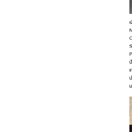
เ
N
C
S
P
ป
แ
ป
ม