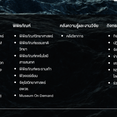
พิพิธภัณฑ์
คลังความรู้และงานวิจัย
กิจกร
ตร์
พิพิธภัณฑ์วิทยาศาสตร์
คลังวิชาการ
กิ
M
พิพิธภัณฑ์ธรรมชาติ
ปฏ
วิทยา
จั
พิพิธภัณฑ์เทคโนโลยี
ข่
สารสนเทศ
วก
เส
พิพิธภัณฑ์พระรามเก้า
p
NS
ฟิวเจอร์เรียม
โล
จัตุรัสวิทยาศาสตร์
ร่
อพวช.
)
Museum On Demand