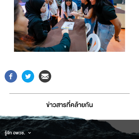
ข่าวสารที่่คล้ายกัน
รู้จัก อพวช.