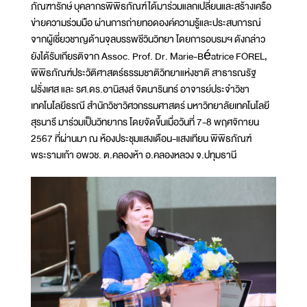
ภัณฑารักษ์ บุคลากรพิพิธภัณฑ์ได้มาร่วมแลกเปลี่ยนและสร้างเครือ
ข่ายความร่วมมือ ผ่านการถ่ายทอดองค์ความรู้และประสบการณ์
จากผู้เชี่ยวชาญด้านจุลบรรพชีวินวิทยา โดยการอบรมฯ ดังกล่าว
ยังได้รับเกียรติจาก Assoc. Prof. Dr. Marie-Béatrice FOREL,
พิพิธภัณฑ์ประวัติศาสตร์ธรรมชาติวิทยาแห่งชาติ สาธารณรัฐ
ฝรั่งเศส และ รศ.ดร.อานิสงส์ จิตนารินทร์ อาจารย์ประจำวิชา
เทคโนโลยีธรณี สำนักวิชาวิศวกรรมศาสตร์ มหาวิทยาลัยเทคโนโลยี
สุรนารี มาร่วมเป็นวิทยากร โดยจัดขึ้นเมื่อวันที่ 7-8 พฤศจิกายน
2567 ที่ผ่านมา ณ ห้องประชุมแสงเดือน-แสงเทียน พิพิธภัณฑ์
พระรามเก้า อพวช. ต.คลองห้า อ.คลองหลวง จ.ปทุมธานี