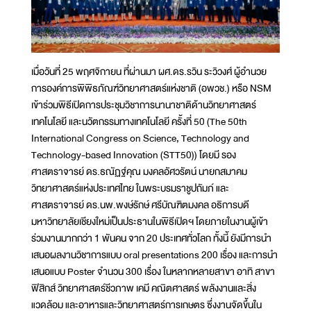
เมื่อวันที่ 25 พฤศจิกายน ที่ผ่านมา ผศ.ดร.รวิน ระวิวงศ์ ผู้อำนวย
การองค์การพิพิธภัณฑ์วิทยาศาสตร์แห่งชาติ (อพวช.) หรือ NSM
เข้าร่วมพิธีเปิดการประชุมวิชาการนานาชาติด้านวิทยาศาสตร์
เทคโนโลยี และนวัตกรรมทางเทคโนโลยี ครั้งที่ 50 (The 50th
International Congress on Science, Technology and
Technology-based Innovation (STT50)) โดยมี รอง
ศาสตราจารย์ ดร.ธณัฏฐ์คุณ มงคลอัศวรัตน์ นายกสมาคม
วิทยาศาสตร์แห่งประเทศไทย ในพระบรมราชูปถัมภ์ และ
ศาสตราจารย์ ดร.นพ.พงษ์รักษ์ ศรีบัณฑิตมงคล อธิการบดี
มหาวิทยาลัยเชียงใหม่เป็นประธานในพิธีเปิดฯ โดยภายในงานผู้เข้า
ร่วมงานมากกว่า 1 พันคน จาก 20 ประเทศทั่วโลก ทั้งนี้ ยังมีการนำ
เสนอผลงานวิชาการแบบ oral presentations 200 เรื่อง และการนำ
เสนอแบบ Poster จำนวน 300 เรื่อง ในหลากหลายสาขา อาทิ สาขา
ฟิสิกส์ วิทยาศาสตร์ชีวภาพ เคมี คณิตศาสตร์ พลังงานและสิ่ง
แวดล้อม และอาหารและวิทยาศาสตร์การเกษตร ซึ่งงานจัดขึ้นใน