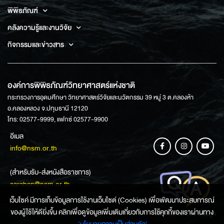
พิพิธภัณฑ์
คลังความรู้และงานวิจัย
กิจกรรมและข่าวสาร
องค์การพิพิธภัณฑ์วิทยาศาสตร์แห่งชาติ
กระทรวงการอุดมศึกษา วิทยาศาสตร์วิจัยและนวัตกรรม 39 หมู่ 3 ต.คลองห้า
อ.คลองหลวง จ.ปทุมธานี 12120
โทร: 02577-9999, แฟกซ์ 02577-9900
อีเมล
info@nsm.or.th
(สำหรับรับ-ส่งหนังสือราชการ)
saraban@nsm.or.th
เว็บไซค์ มีการเก็บข้อมูลการใช้งานเว็บไซต์ (Cookies) เพื่อพัฒนาประสบการณ์
ของผู้ใช้ให้ดียิ่งขึ้น คลิกเพื่อดูข้อมูลเพิ่มเติมเกี่ยวกับการใช้คุกกี้ของเราผ่านทาง
ช่องทางการสอบถามข้อมูล