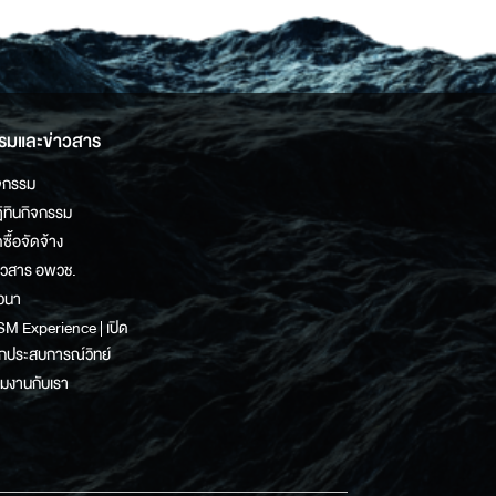
รมและข่าวสาร
จกรรม
ิทินกิจกรรม
ดซื้อจัดจ้าง
าวสาร อพวช.
วนา
M Experience | เปิด
กประสบการณ์วิทย์
วมงานกับเรา