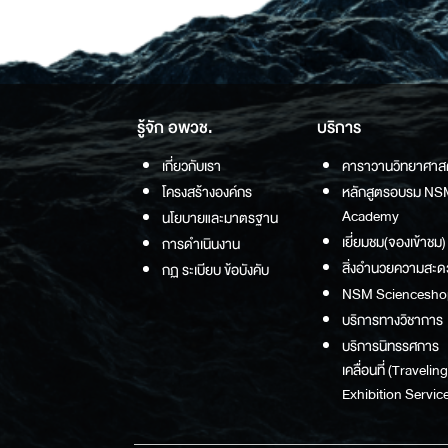
รู้จัก อพวช.
บริการ
เกี่ยวกับเรา
คาราวานวิทยาศาส
โครงสร้างองค์กร
หลักสูตรอบรม NS
Academy
นโยบายและมาตรฐาน
เยี่ยมชม(จองเข้าชม)
การดำเนินงาน
สิ่งอำนวยความสะด
กฏ ระเบียบ ข้อบังคับ
NSM Sciencesho
บริการทางวิชาการ
บริการนิทรรศการ
เคลื่อนที่ (Traveling
Exhibition Service