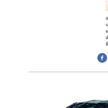
อ
บ
ย
อ
ช