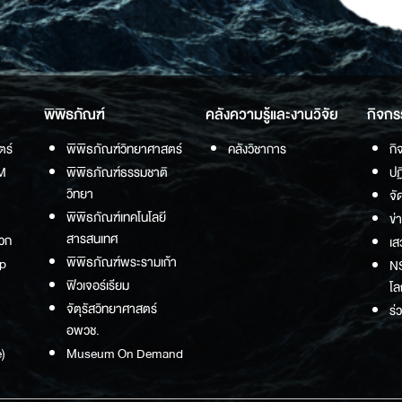
พิพิธภัณฑ์
คลังความรู้และงานวิจัย
กิจกร
ตร์
พิพิธภัณฑ์วิทยาศาสตร์
คลังวิชาการ
กิ
M
พิพิธภัณฑ์ธรรมชาติ
ปฏ
วิทยา
จั
พิพิธภัณฑ์เทคโนโลยี
ข่
สารสนเทศ
วก
เส
พิพิธภัณฑ์พระรามเก้า
p
NS
ฟิวเจอร์เรียม
โล
จัตุรัสวิทยาศาสตร์
ร่
อพวช.
)
Museum On Demand