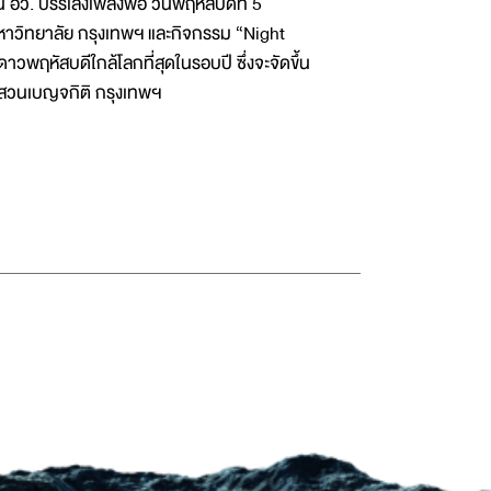
 อว. บรรเลงเพลงพ่อ วันพฤหัสบดีที่ 5
าวิทยาลัย กรุงเทพฯ และกิจกรรม “Night
พฤหัสบดีใกล้โลกที่สุดในรอบปี ซึ่งจะจัดขึ้น
์ สวนเบญจกิติ กรุงเทพฯ