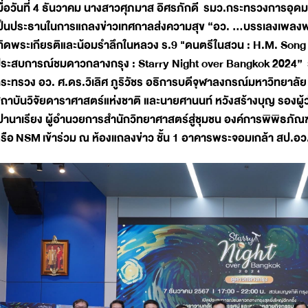
มื่อวันที่ 4 ธันวาคม นางสาวศุภมาส อิศรภักดี รมว.กระทรวงการอุดม
ป็นประธานในการแถลงข่าวเทศกาลส่งความสุข “อว. ...บรรเลงเพลงพ่
ทิดพระเกียรติและน้อมรำลึกในหลวง ร.9 "ดนตรีในสวน : H.M. Song
ระสบการณ์ชมดาวกลางกรุง : Starry Night over Bangkok 2024” ร่
ระทรวง อว. ศ.ดร.วิเลิศ ภูริวัชร อธิการบดีจุฬาลงกรณ์มหาวิทยาลัย
ถาบันวิจัยดาราศาสตร์แห่งชาติ และนายศานนท์ หวังสร้างบุญ รองผู้
ปานาเรียง ผู้อำนวยการสำนักวิทยาศาสตร์สู่ชุมชน องค์การพิพิธภัณ
รือ NSM เข้าร่วม ณ ห้องแถลงข่าว ชั้น 1 อาคารพระจอมเกล้า สป.อว