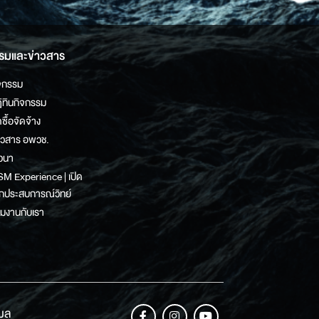
รมและข่าวสาร
จกรรม
ิทินกิจกรรม
ดซื้อจัดจ้าง
าวสาร อพวช.
วนา
M Experience | เปิด
กประสบการณ์วิทย์
วมงานกับเรา
เมล