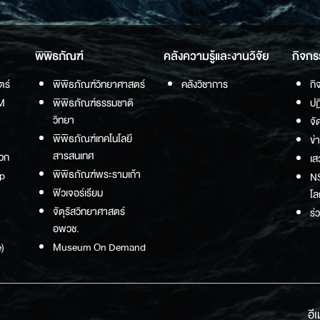
พิพิธภัณฑ์
คลังความรู้และงานวิจัย
กิจกร
ตร์
พิพิธภัณฑ์วิทยาศาสตร์
คลังวิชาการ
กิ
M
พิพิธภัณฑ์ธรรมชาติ
ปฏ
วิทยา
จั
พิพิธภัณฑ์เทคโนโลยี
ข่
สารสนเทศ
วก
เส
พิพิธภัณฑ์พระรามเก้า
p
NS
ฟิวเจอร์เรียม
โล
จัตุรัสวิทยาศาสตร์
ร่
อพวช.
)
Museum On Demand
อี