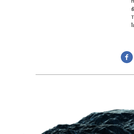
ท
ธ
T
ใ