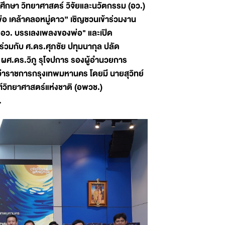
ศึกษา วิทยาศาสตร์ วิจัยและนวัตกรรม (อว.)
อ เคล้าคลอหมู่ดาว” เชิญชวนเข้าร่วมงาน
 อว. บรรเลงเพลงของพ่อ" และเปิด
วมกับ ศ.ดร.ศุภชัย ปทุมนากุล ปลัด
 ผศ.ดร.วิภู รุโจปการ รองผู้อำนวยการ
ว่าราชการกรุงเทพมหานคร โดยมี นายสุวิทย์
ฑ์วิทยาศาสตร์แห่งชาติ (อพวช.)
.