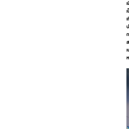
เ
เ
เ
ป
ก
ส
เ
ห