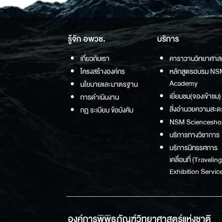
รู้จัก อพวช.
บริการ
เกี่ยวกับเรา
คาราวานวิทยาศาส
โครงสร้างองค์กร
หลักสูตรอบรม NS
Academy
นโยบายและมาตรฐาน
เยี่ยมชม(จองเข้าชม)
การดำเนินงาน
สิ่งอำนวยความสะด
กฏ ระเบียบ ข้อบังคับ
NSM Sciencesho
บริการทางวิชาการ
บริการนิทรรศการ
เคลื่อนที่ (Traveling
Exhibition Service
องค์การพิพิธภัณฑ์วิทยาศาสตร์แห่งชาติ