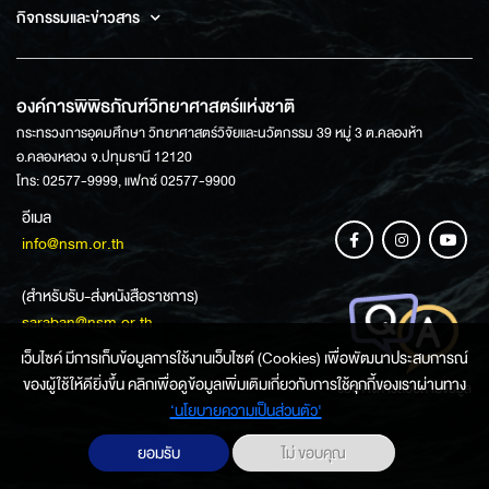
กิจกรรมและข่าวสาร
องค์การพิพิธภัณฑ์วิทยาศาสตร์แห่งชาติ
กระทรวงการอุดมศึกษา วิทยาศาสตร์วิจัยและนวัตกรรม 39 หมู่ 3 ต.คลองห้า
อ.คลองหลวง จ.ปทุมธานี 12120
โทร: 02577-9999, แฟกซ์ 02577-9900
อีเมล
info@nsm.or.th
(สำหรับรับ-ส่งหนังสือราชการ)
saraban@nsm.or.th
เว็บไซค์ มีการเก็บข้อมูลการใช้งานเว็บไซต์ (Cookies) เพื่อพัฒนาประสบการณ์
ของผู้ใช้ให้ดียิ่งขึ้น คลิกเพื่อดูข้อมูลเพิ่มเติมเกี่ยวกับการใช้คุกกี้ของเราผ่านทาง
ช่องทางการสอบถามข้อมูล
‘นโยบายความเป็นส่วนตัว'
ยอมรับ
ไม่ ขอบคุณ