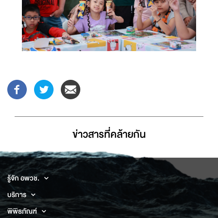
ข่าวสารที่่คล้ายกัน
รู้จัก อพวช.
บริการ
พิพิธภัณฑ์