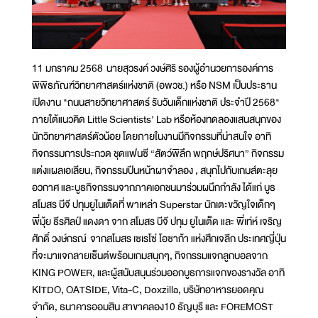
11 มกราคม 2568 นายสุวรงค์ วงษ์ศิริ รองผู้อำนวยการองค์การ
พิพิธภัณฑ์วิทยาศาสตร์แห่งชาติ (อพวช.) หรือ NSM เป็นประธาน
เปิดงาน "ถนนสายวิทยาศาสตร์ รับวันเด็กแห่งชาติ ประจำปี 2568"
ภายใต้แนวคิด Little Scientists’ Lab หรือห้องทดลองแสนสนุกของ
นักวิทยาศาสตร์ตัวน้อย โดยภายในงานมีกิจกรรมที่น่าสนใจ อาทิ
กิจกรรมการประกวด ชุดแฟนซี “สัตว์พิลึก พฤกษ์ปริศนา” กิจกรรม
แต่งแผลเอเลียน, กิจกรรมปีนหน้าผาจำลอง , สนุกไปกับเกมส์ตะลุย
อวกาศ และบูธกิจกรรมจากภาคเอกชนมาร่วมผนึกกำลัง ได้แก่ บูธ
สโมสร บีจี ปทุมยูไนเต็ดที่ พาเหล่า Superstar นักเตะขวัญใจเด็กๆ
พี่มุ้ย ธีรศิลป์ แดงดา จาก สโมสร บีจี ปทุม ยูไนเต็ด และ พี่เท่ห์ เจริญ
ศักดิ์ วงษ์กรณ์ จากสโมสร เซเรโซ่ โอซาก้า แห่งศึกเจลีก ประเทศญี่ปุ่น
ที่จะมาแจกลายเซ็นต์พร้อมเกมสนุกๆ, กิจกรรมแจกลูกบอลจาก
KING POWER, และผู้สนับสนุนร่วมออกบูธการแจกของรางวัล อาทิ
KITDO, OATSIDE, Vita-C, Doxzilla, บริษัทอาหารยอดคุณ
จำกัด, ธนาคารออมสิน สาขาคลอง10 ธัญบุรี และ FOREMOST