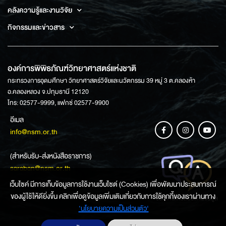
คลังความรู้และงานวิจัย
กิจกรรมและข่าวสาร
องค์การพิพิธภัณฑ์วิทยาศาสตร์แห่งชาติ
กระทรวงการอุดมศึกษา วิทยาศาสตร์วิจัยและนวัตกรรม 39 หมู่ 3 ต.คลองห้า
อ.คลองหลวง จ.ปทุมธานี 12120
โทร: 02577-9999, แฟกซ์ 02577-9900
อีเมล
info@nsm.or.th
(สำหรับรับ-ส่งหนังสือราชการ)
saraban@nsm.or.th
เว็บไซค์ มีการเก็บข้อมูลการใช้งานเว็บไซต์ (Cookies) เพื่อพัฒนาประสบการณ์
ของผู้ใช้ให้ดียิ่งขึ้น คลิกเพื่อดูข้อมูลเพิ่มเติมเกี่ยวกับการใช้คุกกี้ของเราผ่านทาง
ช่องทางการสอบถามข้อมูล
‘นโยบายความเป็นส่วนตัว'