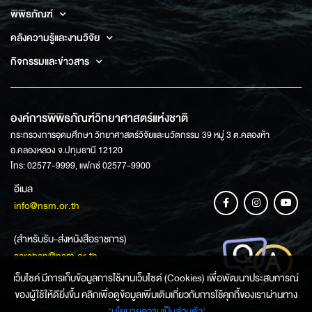
พิพิธภัณฑ์
คลังความรู้และงานวิจัย
กิจกรรมและข่าวสาร
องค์การพิพิธภัณฑ์วิทยาศาสตร์แห่งชาติ
กระทรวงการอุดมศึกษา วิทยาศาสตร์วิจัยและนวัตกรรม 39 หมู่ 3 ต.คลองห้า
อ.คลองหลวง จ.ปทุมธานี 12120
โทร: 02577-9999, แฟกซ์ 02577-9900
อีเมล
info@nsm.or.th
(สำหรับรับ-ส่งหนังสือราชการ)
saraban@nsm.or.th
เว็บไซค์ มีการเก็บข้อมูลการใช้งานเว็บไซต์ (Cookies) เพื่อพัฒนาประสบการณ์
ของผู้ใช้ให้ดียิ่งขึ้น คลิกเพื่อดูข้อมูลเพิ่มเติมเกี่ยวกับการใช้คุกกี้ของเราผ่านทาง
ช่องทางการสอบถามข้อมูล
‘นโยบายความเป็นส่วนตัว'