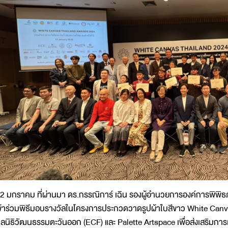
2 มกราคม ที่ผ่านมา ดร.กรรณิการ์ เฉิน รองผู้อำนวยการองค์การพิพิธ
ข้าร่วมพิธีมอบรางวัลในโครงการประกวดวาดรูปผ้าใบสีขาว White Can
ูลนิธิวัฒนธรรมตะวันออก (ECF) และ Palette Artspace เพื่อส่งเสริมการเ