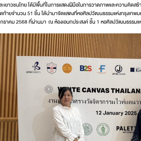
ละเยาวชนไทย ได้มีพื้นที่ในการแสดงฝีมือในการวาดภาพและความคิดสร้า
ุดท้ายจำนวน 51 ชิ้น ได้นำมาจัดแสดงที่หอศิลปวัฒนธรรมแห่งกรุงเทพม
กราคม 2568 ที่ผ่านมา ณ ห้องเอนกประสงค์ ชั้น 1 หอศิลปวัฒนธรรมแ