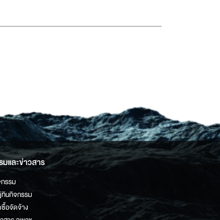
รมและข่าวสาร
จกรรม
ิทินกิจกรรม
ดซื้อจัดจ้าง
าวสาร อพวช.