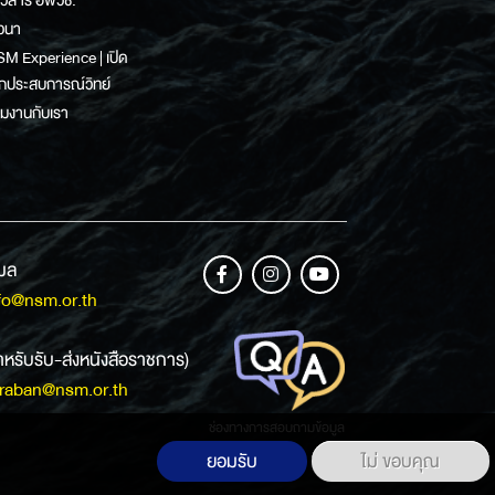
วนา
M Experience | เปิด
กประสบการณ์วิทย์
วมงานกับเรา
เมล
fo@nsm.or.th
ำหรับรับ-ส่งหนังสือราชการ)
raban@nsm.or.th
ช่องทางการสอบถามข้อมูล
ยอมรับ
ไม่ ขอบคุณ