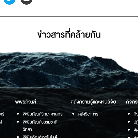
ข่าวสารที่่คล้ายกัน
พิพิธภัณฑ์
คลังความรู้และงานวิจัย
กิจกร
ตร์
พิพิธภัณฑ์วิทยาศาสตร์
คลังวิชาการ
กิ
M
พิพิธภัณฑ์ธรรมชาติ
ปฏ
วิทยา
จั
พิพิธภัณฑ์เทคโนโลยี
ข่