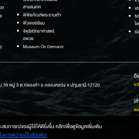
สารสนเทศ
วก
เส
พิพิธภัณฑ์พระรามเก้า
p
NS
ฟิวเจอร์เรียม
โล
จัตุรัสวิทยาศาสตร์
ร่
อพวช.
)
Museum On Demand
อี
in
ม 39 หมู่ 3 ต.คลองห้า อ.คลองหลวง จ.ปทุมธานี 12120
(ส
sa
การณ์ของผู้ใช้ให้ดียิ่งขึ้น คลิกเพื่อดูข้อมูลเพิ่มเติม
โยบายความเป็นส่วนตัว'