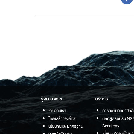
รู้จัก อพวช.
บริการ
เกี่ยวกับเรา
คาราวานวิทยาศาส
โครงสร้างองค์กร
หลักสูตรอบรม NS
Academy
นโยบายและมาตรฐาน
เยี่ยมชม(จองเข้าชม)
การดำเนินงาน