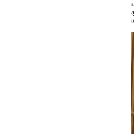
แ
ส
ม