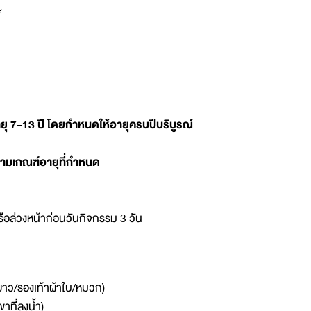
ยุ 7-13 ปี โดยกำหนดให้อายุครบปีบริบูรณ์
ามเกณฑ์อายุที่กำหนด
รือล่วงหน้าก่อนวันกิจกรรม 3 วัน
ยาว/รองเท้าผ้าใบ/หมวก)
าที่ลงน้ำ)