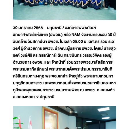
30 มกราคม 2568 – ปทุมธานี / องค์การพิพิธภัณฑ์
วิทยาศาสตร์แห่งชาติ (อพวช.) หรือ NSM จัดงานครบรอบ 30 ปี
วันคล้ายวันสถาปนา อพวช. ในเวลา 09.00 น. ผศ.ดร.รวิน ระวิ
วงศ์ ผู้อำนวยการ อพวช. นำคณะผู้บริหาร อพวช. โดยมี นายสุว
รงค์ วงษ์ศิริ ดร.กรรณิการ์ เฉิน ดร.ชนินทร วรรณวิจิตร รองผู้
อำนวยการ อพวช. และเจ้าหน้าที่ ร่วมถวายพวงมาลัยสักการะ
พระบรมสาทิสลักษณ์ พระบาทสมเด็จพระปรเมนทรรามาธิบดี
ศรีสินทรมหามงกุฎ พระจอมเกล้าเจ้าอยู่หัว พระสยามเทวมหา
มกุฎวิทยมหาราช และพระบาทสมเด็จพระบรมชนกาธิเบศร มหา
ภูมิพลอดุลยเดชมหาราช บรมนาถบพิตร ณ อพวช. ต.คลองห้า
อ.คลองหลวง จ.ปทุมธานี