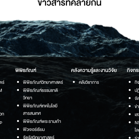
ข่าวสารที่่คล้ายกัน
พิพิธภัณฑ์
คลังความรู้และงานวิจัย
กิจกร
ตร์
พิพิธภัณฑ์วิทยาศาสตร์
คลังวิชาการ
กิ
M
พิพิธภัณฑ์ธรรมชาติ
ปฏ
วิทยา
จั
พิพิธภัณฑ์เทคโนโลยี
ข่
สารสนเทศ
วก
เส
พิพิธภัณฑ์พระรามเก้า
p
NS
ฟิวเจอร์เรียม
โล
จัตุรัสวิทยาศาสตร์
ร่