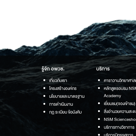
รู้จัก อพวช.
บริการ
เกี่ยวกับเรา
คาราวานวิทยาศาส
โครงสร้างองค์กร
หลักสูตรอบรม NS
Academy
นโยบายและมาตรฐาน
เยี่ยมชม(จองเข้าชม)
การดำเนินงาน
สิ่งอำนวยความสะด
กฏ ระเบียบ ข้อบังคับ
NSM Sciencesho
บริการทางวิชาการ
บริการนิทรรศการ