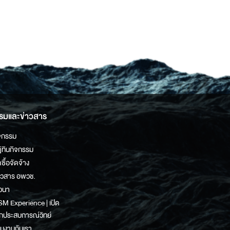
รมและข่าวสาร
จกรรม
ิทินกิจกรรม
ดซื้อจัดจ้าง
าวสาร อพวช.
วนา
M Experience | เปิด
กประสบการณ์วิทย์
วมงานกับเรา