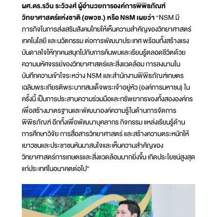
ผศ.ดร.รวิน ระวิวงศ์ ผู้อำนวยการองค์การพิพิธภัณฑ์
วิทยาศาสตร์แห่งชาติ (อพวช.) หรือ NSM เผยว่า
“NSM มี
ภารกิจในการส่งเสริมสังคมไทยให้เห็นความสำคัญของวิทยาศาสตร์
เทคโนโลยี และนวัตกรรม ต่อการพัฒนาประเทศ พร้อมทั้งสร้างแรง
บันดาลใจให้ทุกคนสนุกไปกับการค้นพบและเรียนรู้ตลอดชีวิตด้วย
ความมหัศจรรย์ของวิทยาศาสตร์และสิ่งแวดล้อม การลงนามใน
บันทึกความเข้าใจระหว่าง NSM และสำนักงานพิพิธภัณฑ์เกษตร
เฉลิมพระเกียรติพระบาทสมเด็จพระเจ้าอยู่หัว (องค์การมหาชน) ใน
ครั้งนี้ เป็นการประสานความร่วมมือและทรัพยากรของทั้งสององค์กร
เพื่อสร้างมาตรฐานและพัฒนาองค์ความรู้ในด้านการจัดการ
พิพิธภัณฑ์ อีกทั้งเพื่อพัฒนาบุคลากร กิจกรรม แหล่งเรียนรู้ด้าน
การศึกษาวิจัย การสื่อสารวิทยาศาสตร์ และสร้างความตระหนักให้
เยาวชนและประชาชนหันมาสนใจและเห็นความสำคัญของ
วิทยาศาสตร์การเกษตรและสิ่งแวดล้อมมากยิ่งขึ้น เกิดประโยชน์สูงสุด
แก่ประเทศในอนาคตต่อไป”