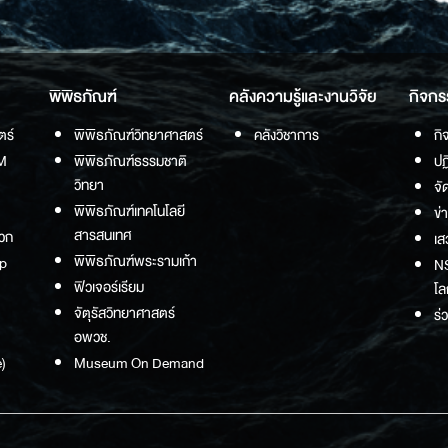
พิพิธภัณฑ์
คลังความรู้และงานวิจัย
กิจกร
ตร์
พิพิธภัณฑ์วิทยาศาสตร์
คลังวิชาการ
กิ
M
พิพิธภัณฑ์ธรรมชาติ
ปฏ
วิทยา
จั
พิพิธภัณฑ์เทคโนโลยี
ข่
สารสนเทศ
วก
เส
พิพิธภัณฑ์พระรามเก้า
p
NS
ฟิวเจอร์เรียม
โล
จัตุรัสวิทยาศาสตร์
ร่
อพวช.
)
Museum On Demand