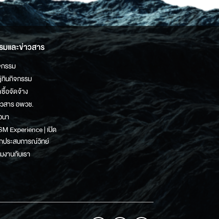
รมและข่าวสาร
จกรรม
ิทินกิจกรรม
ดซื้อจัดจ้าง
าวสาร อพวช.
วนา
M Experience | เปิด
กประสบการณ์วิทย์
วมงานกับเรา