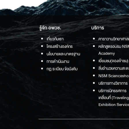
รู้จัก อพวช.
บริการ
เกี่ยวกับเรา
คาราวานวิทยาศาส
โครงสร้างองค์กร
หลักสูตรอบรม NS
Academy
นโยบายและมาตรฐาน
เยี่ยมชม(จองเข้าชม)
การดำเนินงาน
สิ่งอำนวยความสะด
กฏ ระเบียบ ข้อบังคับ
NSM Sciencesho
บริการทางวิชาการ
บริการนิทรรศการ
เคลื่อนที่ (Traveling
Exhibition Service