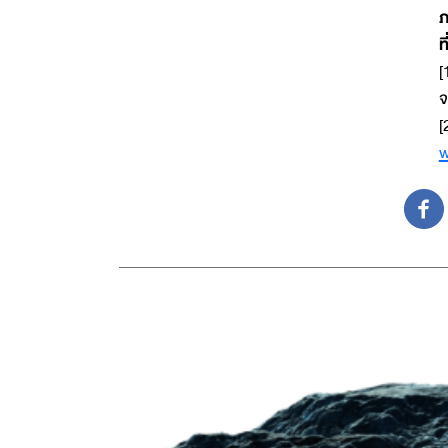
ท
[
[
w