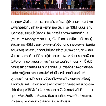
19 กุมภาพันธ์ 2568 - ผศ.ดร.รวิน ระวิวงศ์ ผู้อำนวยการองค์การ
พิพิธภัณฑ์วิทยาศาสตร์แห่งชาติ (อพวช.) หรือ NSM เป็นประธาน
เปิดการอบรมเชิงปฏิบัติการ เรื่อง "การจัดการพิพิธภัณฑ์ 101
(Museum Management 101)" โดยมี ดร.กรรณิการ์ เฉิน รองผู้
อำนวยการ NSM บรรยายพิเศษในหัวข้อ "บทบาทของพิพิธภัณฑ์ใน
ด้านต่าง ๆ และความภาคภูมิใจในการทำงานในพิพิธภัณฑ์" พร้อม
ด้วย นายสุวรงค์ วงษ์ศิริ รองผู้อำนวยการ NSM ร่วมบรรยายพิเศษ
ในหัวข้อ "การวางแผนและการจัดการพิพิธภัณฑ์" นอกจากนี้ ยังมี
การบรรยายจากคณะผู้บริหาร NSM ในหัวข้อต่าง ๆ เพื่อถ่ายทอด
องค์ความรู้และประสบการณ์จริงทั้งเบื้องหน้าและเบื้องหลัง แก่
บุคลากรด้านการศึกษาตามอัธยาศัย พิพิธภัณฑ์และแหล่งเรียนรู้
จากทั่วประเทศ ให้สามารถการจัดการพิพิธภัณฑ์อย่างครบวงจรและ
นำไปประยุกต์ใช้ได้จริง โดยการอบรมฯ จัดขึ้นระหว่างวันที่ 19 - 21
กุมภาพันธ์ 2568 ณ ห้องแสงเดือน-แสงเทียน พิพิธภัณฑ์พระราม
เก้า อพวช. ต.คลองห้า อ.คลองหลวง จ.ปทุมธานี