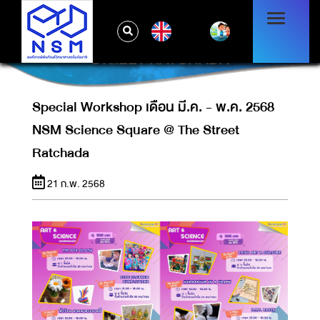
SPECIAL WORKSHOP เดือน มี.ค. - พ.ค.
EN
2568 NSM SCIENCE SQUARE @ THE
STREET RATCHADA
Special Workshop เดือน มี.ค. - พ.ค. 2568
NSM Science Square @ The Street
Ratchada
21 ก.พ. 2568