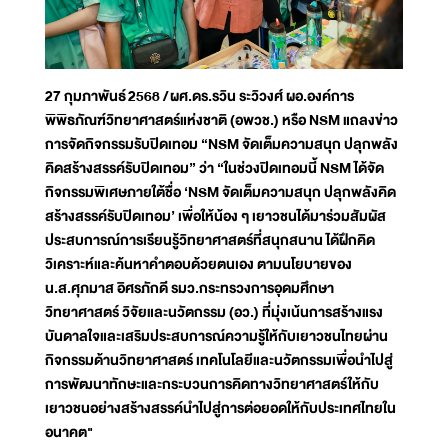
27 กุมภาพันธ์ 2568 / ผศ.ดร.รวิน ระวิวงศ์ ผอ.องค์การ
พิพิธภัณฑ์วิทยาศาสตร์แห่งชาติ (อพวช.) หรือ NSM แถลงข่าว
การจัดกิจกรรมรับปิดเทอม “NSM จัดเต็มความสนุก ปลุกพลัง
คิดสร้างสรรค์รับปิดเทอม” ว่า “ในช่วงปิดเทอมนี้ NSM ได้จัด
กิจกรรมพิเศษภายใต้ชื่อ ‘NSM จัดเต็มความสนุก ปลุกพลังคิด
สร้างสรรค์รับปิดเทอม’ เพื่อให้น้อง ๆ เยาวชนได้มาร่วมสัมผัส
ประสบการณ์การเรียนรู้วิทยาศาสตร์ที่สนุกสนาน ได้ฝึกคิด
วิเคราะห์และค้นหาคำตอบด้วยตนเอง ตามนโยบายของ
น.ส.ศุภมาส อิศรภักดี รมว.กระทรวงการอุดมศึกษา
วิทยาศาสตร์ วิจัยและนวัตกรรม (อว.) ที่มุ่งเน้นการสร้างแรง
บันดาลใจและเสริมประสบการณ์ความรู้ให้กับเยาวชนไทยผ่าน
กิจกรรมด้านวิทยาศาสตร์ เทคโนโลยีและนวัตกรรมเพื่อนำไปสู่
การพัฒนาทักษะและกระบวนการคิดทางวิทยาศาสตร์ให้กับ
เยาวชนอย่างสร้างสรรค์นำไปสู่การต่อยอดให้กับประเทศไทยใน
อนาคต"