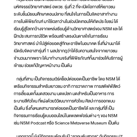
มหัศจรรย์วิทยาศาสตร์ อพวช. รุ่นที่ 2 ที่จะเปิดโอกาสให้เยาวชน
ระดับชั้นมัธยมศึกษาตอนปลาย ที่สนใจในการเป็นจิตอาสาทำงาน
ภายในพิพิธภัณฑ์ มาใช้เวลาว่างในช่วงปิดเทอมให้เกิดประโยชน์ ได้
เรียนรู้สู่โลกกว้างจากแหล่งเรียนรู้ด้านวิทยาศาสตร์ของ NSM และได้
ฝึกประสบการณ์ชีวิต พร้อมสร้างแรงบันดาลใจในการเรียน
วิทยาศาสตร์ นำไปสู่ต่อยอดสู่ทักษะอาชีพในอนาคต ซึ่งที่ผ่านมาได้
เปิดรับจิตอาสารุ่นที่ 1 ผลปรากฎว่าได้รับความสนใจจากเยาวชน
จำนวนมากเพราะได้มาทำงานจริงที่พิพิธภัณฑ์ทั้งมาช่วยให้บริการผู้
เข้าชม ช่วยแก้ปัญหาหน้างาน เป็นต้น
กลุ่มที่สาม เป็นกิจกรรมเวิร์คช็อปต่อยอดเป็นอาชีพ โดย NSM ได้
เตรียมกิจกรรมสำหรับเยาวชน อาทิ การวาดภาพ การสตัฟฟ์สัตว์
การเลี้ยงมดทั้งมดสวยงาม มดแปลก มดสำหรับเป็นอาหาร การ
ระบายสีหัวโขน ที่แฝงด้วยวิวัฒนาการหัวโขน ศิลปะการออกแบบ
เป็นต้น ซึ่งทั้งหมดสามารถต่อยอดเป็นอาชีพได้ และกลุ่มที่สี่ เป็น
กิจกรรมการเรียนรู้แบบออนไลน์ในแพลตฟอร์มต่าง ๆ ของ NSM
เช่น NSM Podcast หรือ Science Metaverse Museum เป็นต้น
นอกจากนี้ ยังมีกิจกรรมต้อนรับปี “ควอนตัมสากล” กับกิจกรรม IT