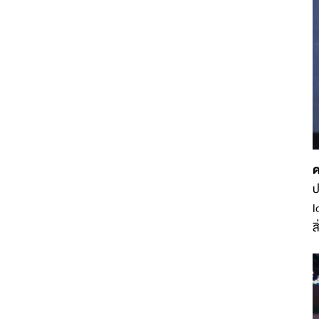
ด
ป
l
ส