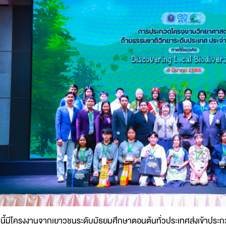
ีนี้มีโครงงานจากเยาวชนระดับมัธยมศึกษาตอนต้นทั่วประเทศส่งเข้าประกวด