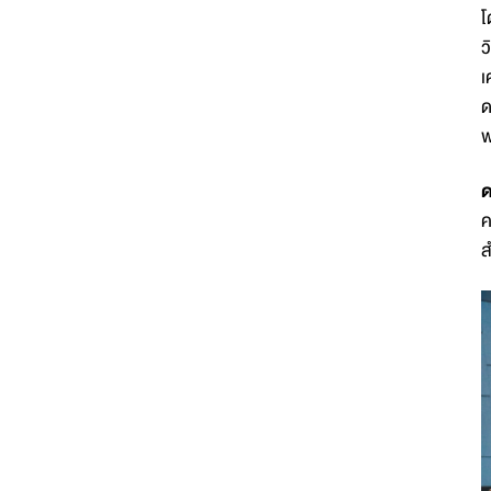
โ
ว
เ
ด
พ
ด
ค
ส