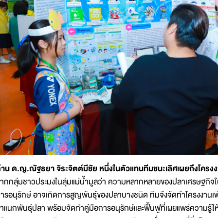
้าน ด.ญ.ณัฐธยา จิระจิตต์มีชัย หนึ่งในตัวแทนทีมชนะเลิศเผยถึงโครงงา
ากกลุ่มชาวประมงในลุ่มแม่น้ำมูลว่า ความหลากหลายของปลาเศรษฐกิจในพื้
ารอนุรักษ์ อาจเกิดการสูญพันธุ์ของปลาบางชนิด ทีมจึงจัดทำโครงงานเพื่อ
ำแนกพันธุ์ปลา พร้อมจัดทำคู่มือการอนุรักษ์และฟื้นฟูที่เผยแพร่ความรู้