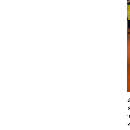
ด
จ
ก
จ