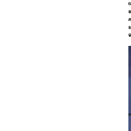
6
ธ
ค
ร
พ