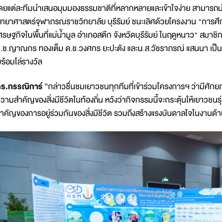
ดยแต่ละทีมนำเสนอมุมมองธรรมชาติที่หลากหลายและเข้าใจง่าย สามารถนำ
ิทยาศาสตร์จุฬาภรณราชวิทยาลัย บุรีรัมย์ ชนะเลิศด้วยโครงงาน "ก
ศรษฐกิจในพื้นที่แม่น้ำมูล อำเภอสตึก จังหวัดบุรีรัมย์ ในฤดูหนาว" สมา
.ช.ญาณกร ทองเต็ม ด.ช.วงศกร ยะปะตัง และน.ส.วัชราภรณ์ แสนนา เป็นค
ร้อมโล่รางวัล
ร.กรรณิการ์
“กล่าวชื่นชมเยาวชนทุกทีมที่เข้าร่วมโครงการฯ ว่ามีศั
วามสำคัญของสิ่งมีชีวิตในท้องถิ่น หวังว่ากิจกรรมนี้จะกระตุ้นให้เยาว
ำคัญของการอยู่ร่วมกันของสิ่งมีชีวิต รวมถึงสร้างแรงบันดาลใจในงานด