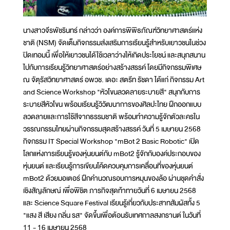
นางสาวจีรพัชรินทร์ กล่าวว่า องค์การพิพิธภัณฑ์วิทยาศาสตร์แห่ง
ชาติ (NSM) จัดเต็มกิจกรรมส่งเสริมการเรียนรู้สำหรับเยาวชนในช่วง
ปิดเทอมนี้ เพื่อให้เยาวชนได้ใช้เวลาว่างให้เกิดประโยชน์ และสนุกสนาน
ไปกับการเรียนรู้วิทยาศาสตร์อย่างสร้างสรรค์ โดยมีกิจกรรมพิเศษ
ณ จัตุรัสวิทยาศาสตร์ อพวช. เดอะ สตรีท รัชดา ได้แก่ กิจกรรม Art
and Science Workshop "หัวโขนลวดลายระบายสี" สนุกกับการ
ระบายสีหัวโขน พร้อมเรียนรู้วิวัฒนาการของศิลปะไทย ฝึกออกแบบ
ลวดลายและการใช้สีจากธรรมชาติ พร้อมทำความรู้จักตัวละครใน
วรรณกรรมไทยผ่านกิจกรรมสุดสร้างสรรค์ วันที่ 5 เมษายน 2568
กิจกรรม IT Special Workshop "mBot 2 Basic Robotic" เปิด
โลกแห่งการเรียนรู้ของหุ่นยนต์กับ mBot2 รู้จักกับองค์ประกอบของ
หุ่นยนต์ และเรียนรู้การเขียนโค้ดควบคุมการเคลื่อนที่ของหุ่นยนต์
mBot2 ด้วยมอเตอร์ ฝึกคำนวณรอบการหมุนของล้อ ผ่านชุดคำสั่ง
เชิงสัญลักษณ์ เพื่อพิชิต ภารกิจสุดท้าทายวันที่ 6 เมษายน 2568
และ Science Square Festival เรียนรู้เกี่ยวกับประสาทสัมผัสทั้ง 5
"แสง สี เสียง กลิ่น รส" จัดขึ้นเพื่อต้อนรับเทศกาลสงกรานต์ ในวันที่
11 - 16 เมษายน 2568