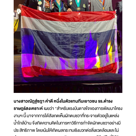
นางสาวณัฎฐ์ชฎา คำดี หนึ่งในตัวแทนทีมเยาวชน รร.ดำรง
ราษฎร์สงเคราะห์
เผยว่า “สำหรับแรงบันดาลใจของการพัฒนาโครง
งานฯ นี้ มาจากการได้สังเกตเห็นผักตบชวาที่กระจายตัวอยู่ในแหล่ง
น้ำใกล้บ้าน จึงเกิดความคิดในการหาวิธีการกำจัดผักตบชวาอย่างมี
ประสิทธิภาพ โดยเน้นให้เกิดผลกระทบเชิงบวกต่อสิ่งแวดล้อมและไม่