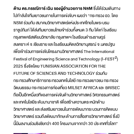
ด้าน ดร.กรรณิการ์ เฉิน รองผู้อำนวยการ NSM
ซึ่งได้ร่วมเดินทาง
ไปกำลังใจทีมเยาวชนภายในการแข่งขันฯ เผยว่า “กระทรวง อว. โดย
NSM ร่วมกับ สมาคมวิทยาศาสตร์แห่งประเทศไทยในพระบรม
ราชูปถัมภ์ ได้ส่งทีมเยาวชนไทยเข้าร่วมทั้งหมด 3 ทีม ได้แก่ โรงเรียน
กรุงเทพคริสเตียนวิทยาลัย กรุงเทพฯ โรงเรียนดำรงราษฎร์
สงเคราะห์ จ.เชียงราย และโรงเรียนมหิดลวิทยานุสรณ์ จ.นครปฐม
เพื่อเข้าร่วมการแข่งขันโครงงานวิทยาศาสตร์ The International
Festival of Engineering Science and Technology (I-FEST²)
2025 ซึ่งจัดโดย TUNISIAN ASSOCIATION FOR THE
FUTURE OF SCIENCES AND TECHNOLOGY ร่วมกับ
กระทรวงศึกษาธิการกระทรวงเทคโนโลยี กระทรวงเยาวชน กระทรวง
วัฒนธรรม กระทรวงการท่องเที่ยว MILSET AFRICA และ BRISEC
ถือเป็นอีกหนึ่งเวทีของการแข่งขันด้านวิทยาศาสตร์ วิศวกรรมศาสตร์
และเทคโนโลยีระดับนานาชาติ เพื่อสร้างความตระหนักด้าน
วิทยาศาสตร์ และส่งเสริมเยาวชนในการพัฒนากระบวนการคิดแบบ
วิทยาศาสตร์ รวมถึงพัฒนาทักษะด้านการสื่อสารวิทยาศาสตร์ ซึ่งปี
นี้มีผลงานร่วมชิงชัยกว่า 400 โครงงานจากกว่า 30 ประเทศทั่วโลก”