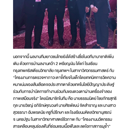
นอกจากนี้ ผลงานทีมเยาวชนไทยยังได้สร้างชื่อในเวทีนานาชาติเพิ่ม
เติม ด้วยการนำผลงานคว้า 2 เหรียญเงิน ได้แก่ โรงเรียน
กรุงเทพคริสเตียนวิทยาลัย กรุงเทพฯ ในสาขาวิศวกรรมศาสตร์ กับ
“โครงงานการตรวจหาภาวะตาขี้เกียจในเด็กโดยเทคนิคการวัดความ
หนาแน่นของเส้นเลือดจอประสาทตาด้วยเทคโนโลยีปัญญาประดิษฐ์
ร่วมกับการบำบัดการทำงานร่วมกันของดวงตาผ่านเครื่องจำลอง
ภาพเสมือนจริง” โดยมีสมาชิกในทีม คือ นายธรรมนิตย์ ไชยภัทรสุทธิ
กุล นายวิชญ์ อภิรักษ์คุณวงศ์ นายศิรพัฒน์ จิตสำราญ และนางสาว
สุวรรณา อัมพรดนัย ครูที่ปรึกษา และโรงเรียนมหิดลวิทยานุสรณ์
จ.นครปฐม ในสาขาวิทยาศาสตร์ชีวภาพ กับ “โครงงานนวัตกรรม
สารเคลือบหลุมร่องฟันที่ซ่อมแซมเนื้อฟันและลดโอกาสการผุซ้ำ”