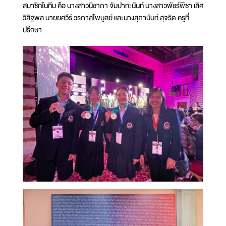
สมาชิกในทีม คือ นางสาวนิชาภา จัมปากะนันท์ นางสาวพัชร์พิชา เลิศ
วิสิฐพล นายยศวีร์ วรภาสไพบูลย์ และนางสุภานันท์ สุจริต ครูที่
ปรึกษา