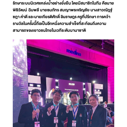
รักษาระบบนิเวศแหล่งน้ำอย่างยั่งยืน โดยมีสมาชิกในทีม คือนาย
พิธิวัฒน์ ฉิมพลี นายธนภัทร สมญาพรเจริญชัย นางสาวณัฎฐ์
ชฎา คำดี และนายเกียรติศักดิ์ อินราษฎร ครูที่ปรึกษา การคว้า
รางวัลในครั้งนี้ถือเป็นอีกหนึ่งความสำเร็จที่สะท้อนถึงความ
สามารถของเยาวชนไทยในเวทีระดับนานาชาติ