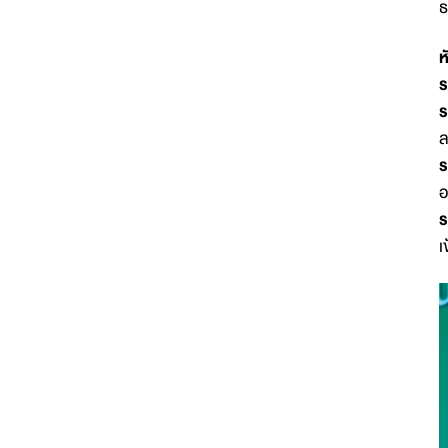
ธ
ห
ร
ร
ล
ร
อ
ร
เ