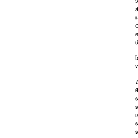
ว
ส
แ
G
ค
น
โ
W

ห
ร
ร
เ
ร
ร