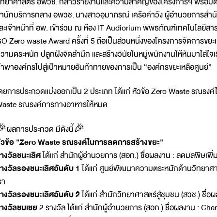
ิทยาศาสตร์ อพวช. กล่าวรายงานและความสำคัญของโครงการฯ พร้อมด้วย น
ำนักบริการกลาง อพวช. นางสาวอุมาภรณ์ เครือคำวัง ผู้อำนวยการสำนั
ละเจ้าหน้าที่ อพ. เข้าร่วม ณ ห้อง IT Audiorium พิพิธภัณฑ์เทคโนโลย
O Zero waste Award ครั้งที่ 5 ถือเป็นส่วนหนึ่งของโครงการจัดการขยะ
วามตระหนัก ปลูกฝังจิตสำนึก และสร้างวินัยในหมู่พนักงานให้หันมาใส่ใจเ
ำพาองค์กรไปสู่เป้าหมายอันท้าทายของการเป็น “องค์กรขยะเหลือศูนย์”
ดยการประกวดแบ่งออกเป็น 2 ประเภท ได้แก่ หัวข้อ Zero Waste รณรงค
aste รณรงค์การทางอาหารให้หมด
ผลการประกวด มีดังนี้🎉
ัวข้อ "Zero Waste รณรงค์ในการลดการสร้างขยะ"
างวัลชนะเลิศ
ได้แก่ สำนักผู้อำนวยการ (สอก.) ชื่อผลงาน : ลดมลพิษเพิ่มช
างวัลรองชนะเลิศอันดับ 1
ได้แก่ ศูนย์พัฒนาความตระหนักด้านวิทยาศาสตร์
รา
างวัลรองชนะเลิศอันดับ 2
ได้แก่ สำนักวิทยาศาสตร์สู่ชุมชน (สวช.) ชื
างวัลชมเชย
2 รางวัล ได้แก่ สำนักผู้อำนวยการ (สอก.) ชื่อผลงาน : C