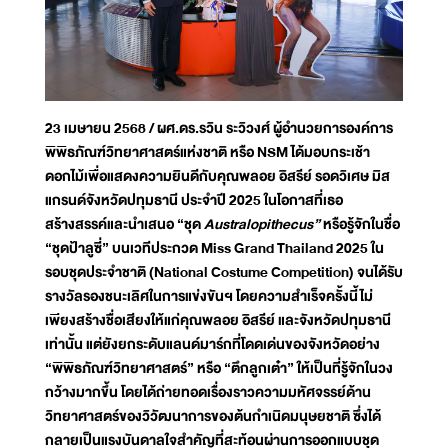
23 เมษายน 2568 / ผศ.ดร.รวิน ระวิวงศ์ ผู้อำนวยการองค์การ
พิพิธภัณฑ์วิทยาศาสตร์แห่งชาติ หรือ NSM ได้มอบกระเช้า
ดอกไม้เพื่อแสดงความยินดีกับคุณพลอย อิสรีย์ รอดวิเศษ มิส
แกรนด์จังหวัดปทุมธานี ประจำปี 2025 ในโอกาสที่เธอ
สร้างสรรค์และนำเสนอ “ชุด
Australopithecus”
หรือรู้จักในชื่อ
“ชุดป้าลูซี่” บนเวทีประกวด Miss Grand Thailand 2025 ใน
รอบชุดประจำชาติ (National Costume Competition) จนได้รับ
รางวัลรองชนะเลิศในการแข่งขันฯ โดยความสำเร็จครั้งนี้ไม่
เพียงสร้างชื่อเสียงให้แก่คุณพลอย อิสรีย์ และจังหวัดปทุมธานี
เท่านั้น แต่ยังยกระดับแลนด์มาร์กที่โดดเด่นของจังหวัดอย่าง
“พิพิธภัณฑ์วิทยาศาสตร์” หรือ “ตึกลูกเต๋า” ให้เป็นที่รู้จักในวง
กว้างมากขึ้น โดยได้ถ่ายทอดเรื่องราวความมหัศจรรย์ด้าน
วิทยาศาสตร์ของวิวัฒนาการของต้นกำเนิดมนุษยชาติ ซึ่งได้
กลายเป็นแรงบันดาลใจสำคัญที่สะท้อนผ่านการออกแบบชุด