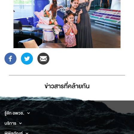
ข่าวสารที่่คล้ายกัน
รู้จัก อพวช.
บริการ
พิพิธภัณฑ์