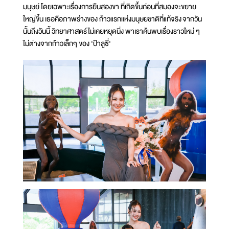
มนุษย์ โดยเฉพาะเรื่องการยืนสองขา ที่เกิดขึ้นก่อนที่สมองจะขยาย
ใหญ่ขึ้น เธอคือภาพร่างของ ก้าวแรกแห่งมนุษยชาติที่แท้จริง จากวัน
นั้นถึงวันนี้ วิทยาศาสตร์ไม่เคยหยุดนิ่ง พาเราค้นพบเรื่องราวใหม่ ๆ
ไม่ต่างจากก้าวเล็กๆ ของ 'ป้าลูซี่'