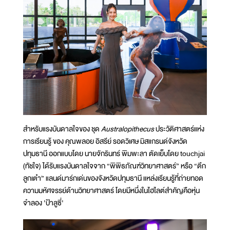
สำหรับแรงบันดาลใจของ ชุด
Australopithecus
ประวัติศาสตร์แห่ง
การเรียนรู้ ของ คุณพลอย อิสรีย์ รอดวิเศษ มิสแกรนด์จังหวัด
ปทุมธานี ออกแบบโดย นายจักรินทร์ พิมพะลา ตัดเย็บโดย touchjai
(ทัชใจ) ได้รับแรงบันดาลใจจาก “พิพิธภัณฑ์วิทยาศาสตร์” หรือ “ตึก
ลูกเต๋า” แลนด์มาร์กเด่นของจังหวัดปทุมธานี แหล่งเรียนรู้ที่ถ่ายทอด
ความมหัศจรรย์ด้านวิทยาศาสตร์ โดยมีหนึ่งในไฮไลต์สำคัญคือหุ่น
จำลอง 'ป้าลูซี่'