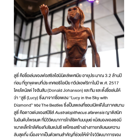
ลูซี่ คือชื่อเล่นของฟอสซิลโฮมินิดส์เพศเมีย อายุประมาณ 3.2 ล้านปี
ก่อน ที่ถูกขุดพบที่ประเทศเอธิโอเปีย ทวีปแอฟริกาในปี พ.ศ. 2517
โดยโดนัลด์ โจฮันสัน (Donald Johanson) และทีม และตั้งชื่อเล่นให้
ว่า “ลูซี (Lucy) ซึ่งมาจากชื่อเพลง “Lucy in the Sky with
Diamond” ของ The Beatles ซึ่งเป็นเพลงที่ชอบเปิดฟังในภาคสนาม
ลูซี่ คือดาวเด่นของสปีชีส์
Australopithecus afarensis
ญาติสนิท
ในอันดับไพรเมต ที่มีวิวัฒนาการใกล้ชิดกับมนุษย์ แม้สมองของเธอมี
ขนาดเล็กใกล้เคียงกับชิมแปนซี แต่โครงสร้างร่างกายกลับเผยความ
ลับสุดทึ่ง เนื่องจากเป็นตัวแทนสำคัญที่ช่วยให้เข้าใจวิวัฒนาการของ