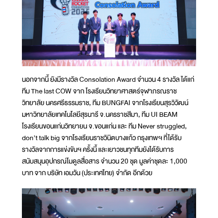
นอกจากนี้ ยังมีรางวัล Consolation Award จำนวน 4 รางวัล ได้แก่
ทีม The last COW จาก โรงเรียนวิทยาศาสตร์จุฬาภรณราช
วิทยาลัย นครศรีธรรมราช, ทีม BUNGFAI จากโรงเรียนสุรวิวัฒน์
มหาวิทยาลัยเทคโนโลยีสุรนารี จ.นครราชสีมา, ทีม UI BEAM
โรงเรียนขอนแก่นวิทยายน จ.ขอนแก่น และ ทีม Never struggled,
don't talk big จากโรงเรียนราชวินิตบางแก้ว กรุงเทพฯ ที่ได้รับ
รางวัลจากการแข่งขันฯ ครั้งนี้ และเยาวชนทุกทีมยังได้รับการ
สนับสนุนอุปกรณ์โมดูลสื่อสาร จำนวน 20 ชุด มูลค่าชุดละ 1,000
บาท จาก บริษัท เอมวัน (ประเทศไทย) จำกัด อีกด้วย