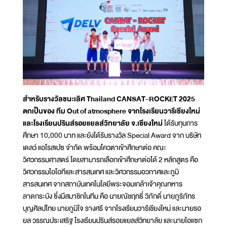
สำหรับรางวัลชนะเลิศ Thailand CANSAT-ROCKET 2025
ตกเป็นของ ทีม Out of atmosphere จากโรงเรียนวารีเชียงใหม่
และโรงเรียนปรินส์รอยแยลส์วิทยาลัย จ.เชียงใหม่
ได้รับทุนการ
ศึกษา 10,000 บาท และยังได้รับรางวัล Special Award จาก บริษัท
เดลว์ แอโรสเปซ จำกัด พร้อมโควตาเข้าศึกษาต่อ คณะ
วิศวกรรมศาสตร์ โดยสามารถเลือกเข้าศึกษาต่อได้ 2 หลักสูตร คือ
วิศวกรรมไอโอทีเเละสารสนเทศ และวิศวกรรมอวกาศและภูมิ
สารสนเทศ จากสถาบันเทคโนโลยีพระจอมเกล้าเจ้าคุณทหาร
ลาดกระบัง ซึ่งมีสมาชิกในทีม คือ นายณัชฤทธิ์ วิภักดิ์ นายภูริภัทร
บุญศิลปไทย นายภูมิใจ รางศรี จากโรงเรียนวารีเชียงใหม่ และนายรอ
ยล วรรณประเสริฐ โรงเรียนปรินส์รอยแยลส์วิทยาลัย และนายไอแซก