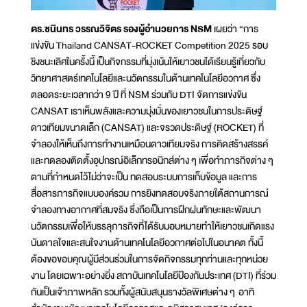
ดร.ชนินทร วรรณวิจิตร รองผู้อำนวยการ NSM
เผยว่า “การ
แข่งขัน Thailand CANSAT-ROCKET Competition 2025 รอบ
ชิงชนะเลิศในครั้งนี้ เป็นกิจกรรมที่มุ่งเน้นให้เยาวชนได้เรียนรู้เกี่ยวกับ
วิทยาศาสตร์เทคโนโลยีและนวัตกรรมในด้านเทคโนโลยีอวกาศ ซึ่ง
ตลอดระยะเวลากว่า 9 ปี ที่ NSM ร่วมกับ DTI จัดการแข่งขัน
CANSAT เราเห็นพลังและความมุ่งมั่นของเยาวชนในการประดิษฐ์
ดาวเทียมขนาดเล็ก (CANSAT) และจรวดประดิษฐ์ (ROCKET) ที่
จำลองให้เห็นถึงการทำงานเหมือนดาวเทียมจริง การคิดสร้างสรรค์
และทดลองติดตั้งอุปกรณ์อิเล็กทรอนิกส์ต่าง ๆ เพื่อทำภารกิจต่าง ๆ
ตามที่กำหนดไว้ไม่ว่าจะเป็น ทดสอบระบบการเก็บข้อมูล และการ
สื่อสารภารกิจแบบองค์รวม การยิงทดสอบจริงภายใต้สถานการณ์
จำลองทางอากาศที่สมจริง ซึ่งถือเป็นการฝึกฝนทักษะและพัฒนา
นวัตกรรมเพื่อให้บรรลุภารกิจที่ได้รับมอบหมายทำให้เยาวชนเกิดแรง
บันดาลใจและสนใจงานด้านเทคโนโลยีอวกาศต่อไปในอนาคต ทั้งนี้
ต้องขอขอบคุณผู้มีส่วนร่วมในการจัดกิจกรรมทุกท่านและทุกหน่วย
งาน โดยเฉพาะอย่างยิ่ง สถาบันเทคโนโลยีป้องกันประเทศ (DTI) ที่ร่วม
กันเป็นเจ้าภาพหลัก รวมทั้งผู้สนับสนุนรางวัลพิเศษต่าง ๆ อาทิ