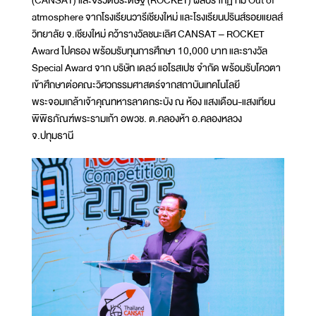
(CANSAT) และจรวดประดิษฐ์ (ROCKET) ผลปรากฏ ทีม Out of
atmosphere จากโรงเรียนวารีเชียงใหม่ และโรงเรียนปรินส์รอยแยลส์
วิทยาลัย จ.เชียงใหม่ คว้ารางวัลชนะเลิศ CANSAT – ROCKET
Award ไปครอง พร้อมรับทุนการศึกษา 10,000 บาท และรางวัล
Special Award จาก บริษัท เดลว์ แอโรสเปซ จำกัด พร้อมรับโควตา
เข้าศึกษาต่อคณะวิศวกรรมศาสตร์จากสถาบันเทคโนโลยี
พระจอมเกล้าเจ้าคุณทหารลาดกระบัง ณ ห้อง แสงเดือน-แสงเทียน
พิพิธภัณฑ์พระรามเก้า อพวช. ต.คลองห้า อ.คลองหลวง
จ.ปทุมธานี