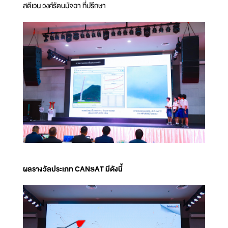
สตีเวน วงศ์รัตนมัจฉา ที่ปรึกษา
ผลรางวัลประเภท CANSAT มีดังนี้