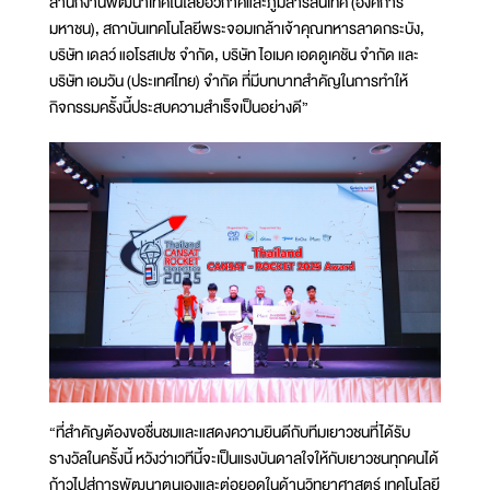
สำนักงานพัฒนาเทคโนโลยีอวกาศและภูมิสารสนเทศ (องค์การ
มหาชน), สถาบันเทคโนโลยีพระจอมเกล้าเจ้าคุณทหารลาดกระบัง,
บริษัท เดลว์ แอโรสเปซ จำกัด, บริษัท ไอเมค เอดดูเคชัน จำกัด และ
บริษัท เอมวัน (ประเทศไทย) จำกัด ที่มีบทบาทสำคัญในการทำให้
กิจกรรมครั้งนี้ประสบความสำเร็จเป็นอย่างดี”
“ที่สำคัญต้องขอชื่นชมและแสดงความยินดีกับทีมเยาวชนที่ได้รับ
รางวัลในครั้งนี้ หวังว่าเวทีนี้จะเป็นแรงบันดาลใจให้กับเยาวชนทุกคนได้
ก้าวไปสู่การพัฒนาตนเองและต่อยอดในด้านวิทยาศาสตร์ เทคโนโลยี