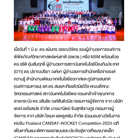
เมื่อวันที่ 1 มิ.ย. ดร.ชนินทร วรรณวิจิตร รองผู้อำนวยการองค์การ
พิพิธภัณฑ์วิทยาศาสตร์แห่งชาติ (อพวช.) หรือ NSM พร้อมด้วย
ดร.ชรัติ อุ่มสัมฤทธิ์ ผู้อำนวยการสถาบันเทคโนโลยีป้องกันประเทศ
(DTI) ดร.ปราณปริยา วงค์ษา ผู้อำนวยการสำนักเครือข่ายองค์
ความรู้ สำนักงานพัฒนาเทคโนโลยีอวกาศและภูมิสารสนเทศ
(องค์การมหาชน) รศ.ดร.สมยศ เกียรติวนิชวิไล คณบดีคณะ
วิศวกรรมศาสตร์ สถาบันเทคโนโลยีพระจอมเกล้าเจ้าคุณทหาร
ลาดกระบัง ดร.วสันชัย วงศ์สันติวนิช กรรมการผู้จัดการ จาก บริษัท
เดลว์ แอโรสเปซ จำกัด นายมานิตย์ จันสุทธิรางกูร กรรมการผู้
จัดการ จาก บริษัท ไอเมค เอดดูเคชัน จำกัด ร่วมมอบรางวัลในการ
แข่งขัน Thailand CANSAT-ROCKET Competition 2025 เวที
เฟ้นหาทีมชนะเลิศการออกแบบและประดิษฐ์ดาวเทียมขนาดเล็ก