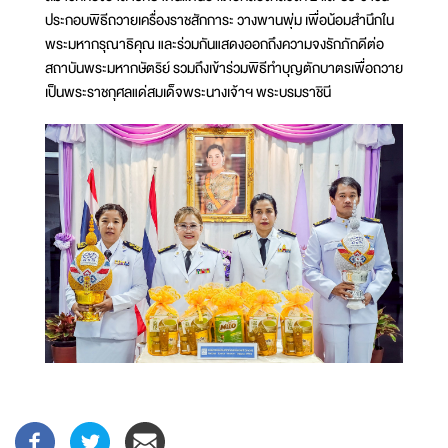
ประกอบพิธีถวายเครื่องราชสักการะ วางพานพุ่ม เพื่อน้อมสำนึกใน
พระมหากรุณาธิคุณ และร่วมกันแสดงออกถึงความจงรักภักดีต่อ
สถาบันพระมหากษัตริย์ รวมถึงเข้าร่วมพิธีทำบุญตักบาตรเพื่อถวาย
เป็นพระราชกุศลแด่สมเด็จพระนางเจ้าฯ พระบรมราชินี