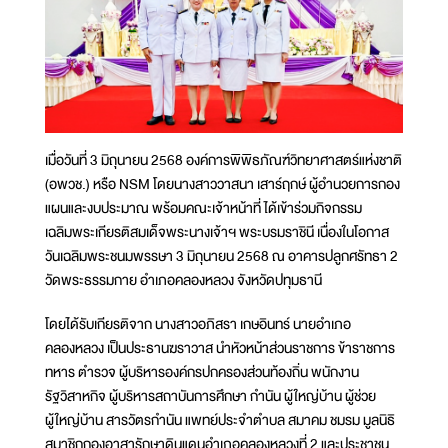
เมื่อวันที่ 3 มิถุนายน 2568 องค์การพิพิธภัณฑ์วิทยาศาสตร์แห่งชาติ
(อพวช.) หรือ NSM โดยนางสาววาสนา เสาร์ฤกษ์ ผู้อำนวยการกอง
แผนและงบประมาณ พร้อมคณะเจ้าหน้าที่ ได้เข้าร่วมกิจกรรม
เฉลิมพระเกียรติสมเด็จพระนางเจ้าฯ พระบรมราชินี เนื่องในโอกาส
วันเฉลิมพระชนมพรรษา 3 มิถุนายน 2568 ณ อาคารปลูกศรัทธา 2
วัดพระธรรมกาย อำเภอคลองหลวง จังหวัดปทุมธานี
โดยได้รับเกียรติจาก นางสาวอภิสรา เกษอินทร์ นายอำเภอ
คลองหลวง เป็นประธานฆราวาส นำหัวหน้าส่วนราชการ ข้าราชการ
ทหาร ตำรวจ ผู้บริหารองค์กรปกครองส่วนท้องถิ่น พนักงาน
รัฐวิสาหกิจ ผู้บริหารสถาบันการศึกษา กำนัน ผู้ใหญ่บ้าน ผู้ช่วย
ผู้ใหญ่บ้าน สารวัตรกำนัน แพทย์ประจำตำบล สมาคม ชมรม มูลนิธิ
สมาชิกกองอาสารักษาดินแดนอำเภอคลองหลวงที่ 2 และประชาชน