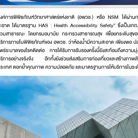
งค์การพิพิธภัณฑ์วิทยาศาสตร์แห่งชาติ (อพวช.) หรือ NSM ได้ผ่านก
ะอาด ได้มาตรฐาน HAS : Health Accessibility Safety” ซึ่งเป็น
้วมสาธารณะ โดยกรมอนามัย กระทรวงสาธารณสุข เพื่อยกระดับสุขอนามั
ริการภายในพิพิธภัณฑ์ของ อพวช. ว่าห้องน้ำมีความสะอาด เพียงพอ ป
พร่ระบาดของโรคติดต่อ การได้รับการรับรองครั้งนี้ยังสะท้อนถึงความม
ริการอย่างจริงจัง อีกทั้งยังช่วยส่งเสริมการท่องเที่ยวและสร้างภาพลักษณ
ระเทศ ตอกย้ำคุณภาพ ความปลอดภัย และมาตรฐานการให้บริการในระ