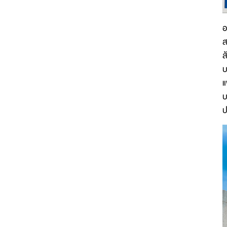
อ
ส
ส
บ
แ
บ
ป