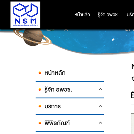
NSM คว้ามาตรฐานส้วม HAS : HE
หน้าหลัก
หน้าหลัก
รู้จัก อพวช.
รู้จัก อพวช.
บริ
บริ
สา
หน้าหลัก
รู้จัก อพวช.
บริการ
พิพิธภัณฑ์