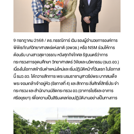
9 กรกฎาคม 2568 / ดร.กรรณิการ์ เฉิน รองผู้อำนวยการองค์การ
พิพิธภัณฑ์วิทยาศาสตร์แห่งชาติ (อพวช.) หรือ NSM ร่วมให้การ
ต้อนรับ นางสาวสุดาวรรณ หวังศุภกิจโกศล รัฐมนตรีว่าการ
กระทรวงการอุดมศึกษา วิทยาศาสตร์ วิจัยและนวัตกรรม (รมว.อว.)
เนื่องในโอกาสเข้ารับตำแหน่งใหม่และเริ่มปฏิบัติหน้าที่วันแรก ในโอกาส
นี้ รมว.อว. ได้ถวายสักการะพระบรมราชานุสาวรีย์พระบาทสมเด็จ
พระจอมเกล้าเจ้าอยู่หัว (รัชกาลที่ 4) และสักการะสิ่งศักดิ์สิทธิ์ประจำ
กระทรวง และสำนักงานปลัดกระทรวง อว.(อาคารโยธีและอาคาร
ศรีอยุธยา) เพื่อความเป็นสิริมงคลก่อนปฏิบัติงานอย่างเป็นทางการ