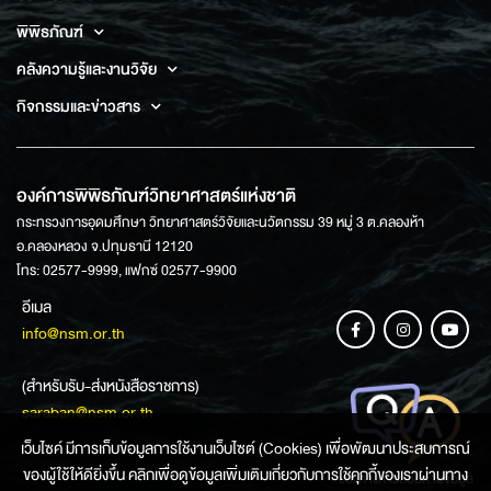
พิพิธภัณฑ์
คลังความรู้และงานวิจัย
กิจกรรมและข่าวสาร
องค์การพิพิธภัณฑ์วิทยาศาสตร์แห่งชาติ
กระทรวงการอุดมศึกษา วิทยาศาสตร์วิจัยและนวัตกรรม 39 หมู่ 3 ต.คลองห้า
อ.คลองหลวง จ.ปทุมธานี 12120
โทร: 02577-9999, แฟกซ์ 02577-9900
อีเมล
info@nsm.or.th
(สำหรับรับ-ส่งหนังสือราชการ)
saraban@nsm.or.th
เว็บไซค์ มีการเก็บข้อมูลการใช้งานเว็บไซต์ (Cookies) เพื่อพัฒนาประสบการณ์
ของผู้ใช้ให้ดียิ่งขึ้น คลิกเพื่อดูข้อมูลเพิ่มเติมเกี่ยวกับการใช้คุกกี้ของเราผ่านทาง
ช่องทางการสอบถามข้อมูล