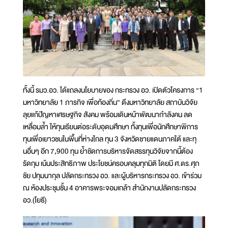
ทั้งนี้ รมว.อว. ได้แถลงนโยบายของ กระทรวง อว. เปิดตัวโครงการ “1
มหาวิทยาลัย 1 ภารกิจ เพื่อท้องถิ่น” ดึงมหาวิทยาลัย สถาบันวิจัย
ลุยแก้ปัญหาเศรษฐกิจ สังคม พร้อมเดินหน้าพัฒนากำลังคน ลด
เหลื่อมล้ำ ให้ทุนเรียนต่อระดับอุดมศึกษา ทั้งทุนเพื่อนักศึกษาพิการ
ทุนเพื่อเยาวชนในพื้นที่ห่างไกล ทุน 3 จังหวัดชายแดนภาคใต้ และทุ
นอื่นๆ อีก 7,900 ทุน ย้ำชัดการบริหารจัดสรรทุนวิจัยจากนี้ต้อง
รัดกุม เน้นประสิทธิภาพ ประโยชน์ครอบคลุมทุกมิติ โดยมี ศ.ดร.ศุภ
ชัย ปทุมนากุล ปลัดกระทรวง อว. และผู้บริหารกระทรวง อว. เข้าร่วม
ณ ห้องประชุมชั้น 4 อาคารพระจอมเกล้า สำนักงานปลัดกระทรวง
อว.(โยธี)