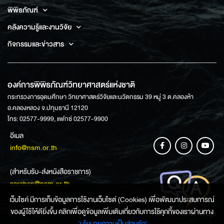
พิพิธภัณฑ์
คลังความรู้และงานวิจัย
กิจกรรมและข่าวสาร
องค์การพิพิธภัณฑ์วิทยาศาสตร์แห่งชาติ
กระทรวงการอุดมศึกษา วิทยาศาสตร์วิจัยและนวัตกรรม 39 หมู่ 3 ต.คลองห้า
อ.คลองหลวง จ.ปทุมธานี 12120
โทร: 02577-9999, แฟกซ์ 02577-9900
อีเมล
info@nsm.or.th
(สำหรับรับ-ส่งหนังสือราชการ)
saraban@nsm.or.th
เว็บไซค์ มีการเก็บข้อมูลการใช้งานเว็บไซต์ (Cookies) เพื่อพัฒนาประสบการณ์
ของผู้ใช้ให้ดียิ่งขึ้น คลิกเพื่อดูข้อมูลเพิ่มเติมเกี่ยวกับการใช้คุกกี้ของเราผ่านทาง
ช่องทางการสอบถามข้อมูล
‘นโยบายความเป็นส่วนตัว'