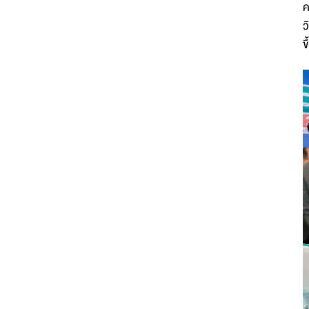
ค
ว
ข