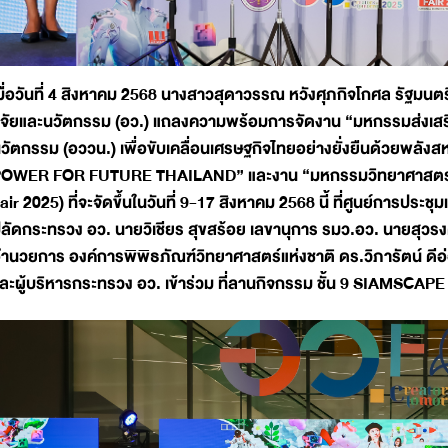
มื่อวันที่ 4 สิงหาคม 2568 นางสาวสุดาวรรณ หวังศุภกิจโกศล รัฐม
ิจัยและนวัตกรรม (อว.) แถลงความพร้อมการจัดงาน “มหกรรมส่งเสริม
วัตกรรม (อววน.) เพื่อขับเคลื่อนเศรษฐกิจไทยอย่างยั่งยืนด้วยพลังส
OWER FOR FUTURE THAILAND” และงาน “มหกรรมวิทยาศาสตร์และ
air 2025) ที่จะจัดขึ้นในวันที่ 9-17 สิงหาคม 2568 นี้ ที่ศูนย์การประชุม
ลัดกระทรวง อว. นายวิเชียร สุขสร้อย เลขานุการ รมว.อว. นายสุวรงค์
ำนวยการ องค์การพิพิธภัณฑ์วิทยาศาสตร์แห่งชาติ ดร.วิภารัตน์ ดีอ
ละผู้บริหารกระทรวง อว. เข้าร่วม ที่ลานกิจกรรม ชั้น 9 SIAMSCAPE