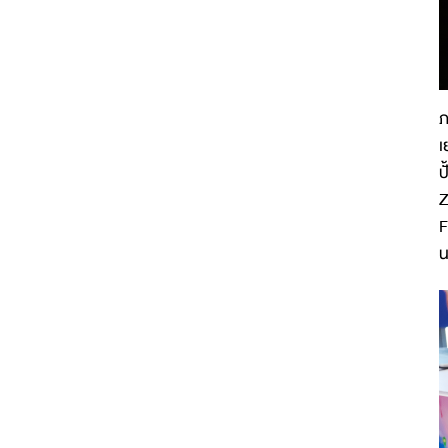
ภ
เ
ป
Z
F
น