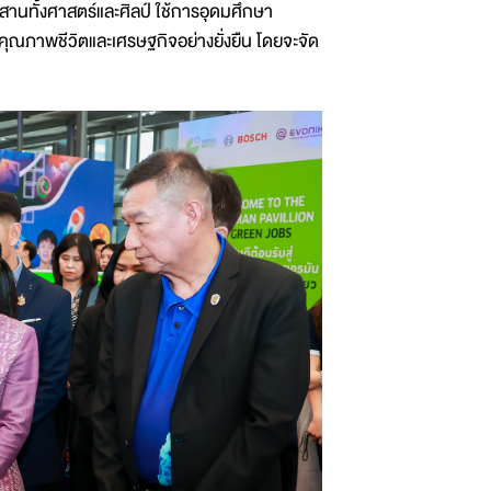
านทั้งศาสตร์และศิลป์ ใช้การอุดมศึกษา
บคุณภาพชีวิตและเศรษฐกิจอย่างยั่งยืน โดยจะจัด