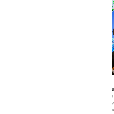
น
T
ง
เ