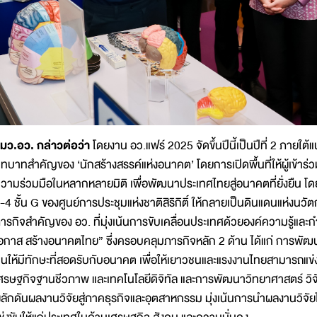
มว.อว. กล่าวต่อว่า
โดยงาน อว.แฟร์ 2025 จัดขึ้นปีนี้เป็นปีที่ 2 ภายใต
ทบาทสำคัญของ ‘นักสร้างสรรค์แห่งอนาคต’ โดยการเปิดพื้นที่ให้ผู้เข้าร่
วามร่วมมือในหลากหลายมิติ เพื่อพัฒนาประเทศไทยสู่อนาคตที่ยั่งยืน โด
-4 ชั้น G ของศูนย์การประชุมแห่งชาติสิริกิติ์ ให้กลายเป็นดินแดนแห่ง
ารกิจสำคัญของ อว. ที่มุ่งเน้นการขับเคลื่อนประเทศด้วยองค์ความรู้แล
อกาส สร้างอนาคตไทย” ซึ่งครอบคลุมภารกิจหลัก 2 ด้าน ได้แก่ การพัฒนา
นให้มีทักษะที่สอดรับกับอนาคต เพื่อให้เยาวชนและแรงงานไทยสามารถแข่
ศรษฐกิจฐานชีวภาพ และเทคโนโลยีดิจิทัล และการพัฒนาวิทยาศาสตร์ วิจั
ลักดันผลงานวิจัยสู่ภาคธุรกิจและอุตสาหกรรม มุ่งเน้นการนำผลงานวิจัย