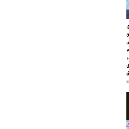
เ
ว
น
P
F
ป
อ
แ