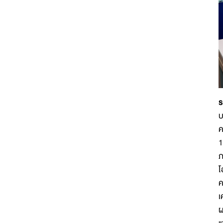
ร
บ
ค
1
ภ
โ
ค
เ
ผ