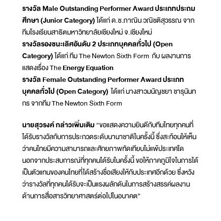
รางวัล Male Outstanding Performer Award ประเภทประถม
ศึกษา (Junior Category)
ได้แก่ ด.ช.ภาณิน วณิชติสุวรรณ จาก
ทีมโรงเรียนสาธิตมหาวิทยาลัยเชียงใหม่ จ.เชียงใหม่
รางวัลรองชนะเลิศอันดับ 2 ประเภทบุคคลทั่วไป (Open
Category)
ได้แก่ ทีม The Newton Sixth Form กับ ผลงานการ
แสดงเรื่อง The
Energy Equation
รางวัล Female Outstanding Performer Award ประเภท
บุคคลทั่วไป (Open Category)
ได้แก่ นางสาวมนัญชยา ชารุนันท
กร จากทีม The Newton Sixth Form
นายสุวรงค์ กล่าวเพิ่มเติม
“ขอแสดงความยินดีกับทีมไทยทุกคนที่
ได้รับรางวัลกับการประกวดระดับนานาชาติในครั้งนี้ ซึ่งสะท้อนให้เห็น
ว่าคนไทยมีความสามารถและศักยภาพทัดเทียบไม่แพ้ประเทศใด
นอกจากประสบการณ์ที่ทุกคนได้รับในครั้งนี้ ขอให้ภาคภูมิใจในการได้
เป็นตัวแทนของคนไทยที่ได้สร้างชื่อเสียงให้กับประเทศอีกด้วย ซึ่งหวัง
ว่ารางวัลที่ทุกคนได้รับจะเป็นแรงผลักดันในการสร้างสรรค์ผลงาน
ด้านการสื่อสารวิทยาศาสตร์ต่อไปในอนาคต”