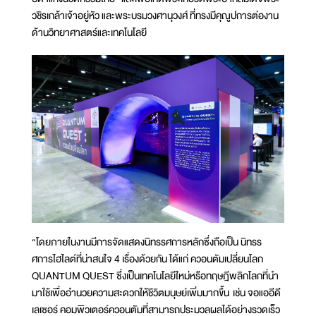
วชิรเกล้าเจ้าอยู่หัว และพระบรมวงศานุวงศ์ ที่ทรงมีคุณูปการต่องาน
ด้านวิทยาศาสตร์และเทคโนโลยี
“โดยภายในงานมีการจัดแสดงนิทรรศการหลักซึ่งถือเป็น นิทรร
ศการไฮไลต์ที่น่าสนใจ 4 เรื่องด้วยกัน ได้แก่ ควอนตัมเปลี่ยนโลก
QUANTUM QUEST ซึ่งเป็นเทคโนโลยีใหม่หรือทฤษฎีพลิกโลกที่นำ
มาใช้เพื่ออำนวยความสะดวกให้ชีวิตมนุษย์เพิ่มมากขึ้น เช่น จอแออีดี
เลเซอร์ คอมพิวเตอร์ควอนตัมที่สามารถประมวลผลได้อย่างรวดเร็ว