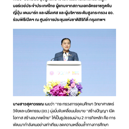
นอร์เวย์ประจำประเทศไทย ผู้แทนจากสถานเอกอัครราชทูตจีน
ญี่ปุ่น เดนมาร์ก และฝรั่งเศส และผู้บริหารระดับสูงกระทรวง อว.
ร่วมพิธีเปิดฯ ณ ศูนย์การประชุมแห่งชาติสิริกิติ์ กรุงเทพฯ
นางสาวสุดาวรรณ
เผยว่า “กระทรวงการอุดมศึกษา วิทยาศาสตร์
วิจัยและนวัตกรรม (อว.) มุ่งมั่นขับเคลื่อนนโยบาย “สร้างปัญญา เปิด
โอกาส สร้างอนาคตไทย” ให้เป็นรูปธรรมผ่าน 2 ภารกิจหลัก คือ การ
พัฒนากำลังคนอย่างเท่าเทียม ลดความเหลื่อมล้ำทางการศึกษา