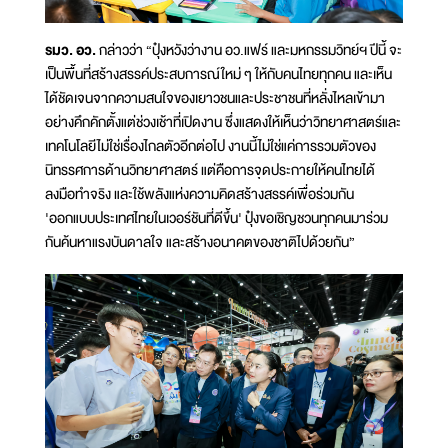
รมว. อว.
กล่าวว่า “ปุ๋งหวังว่างาน อว.แฟร์ และมหกรรมวิทย์ฯ ปีนี้ จะ
เป็นพื้นที่สร้างสรรค์ประสบการณ์ใหม่ ๆ ให้กับคนไทยทุกคน และเห็น
ได้ชัดเจนจากความสนใจของเยาวชนและประชาชนที่หลั่งไหลเข้ามา
อย่างคึกคักตั้งแต่ช่วงเช้าที่เปิดงาน ซึ่งแสดงให้เห็นว่าวิทยาศาสตร์และ
เทคโนโลยีไม่ใช่เรื่องไกลตัวอีกต่อไป งานนี้ไม่ใช่แค่การรวมตัวของ
นิทรรศการด้านวิทยาศาสตร์ แต่คือการจุดประกายให้คนไทยได้
ลงมือทำจริง และใช้พลังแห่งความคิดสร้างสรรค์เพื่อร่วมกัน
'ออกแบบประเทศไทยในเวอร์ชันที่ดีขึ้น' ปุ๋งขอเชิญชวนทุกคนมาร่วม
กันค้นหาแรงบันดาลใจ และสร้างอนาคตของชาติไปด้วยกัน”