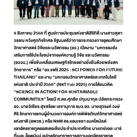
9 สิงหาคม 2568 ที่ ศูนย์การประชุมแห่งชาติสิริกิติ์ นางสาวสุดา
วรรณ หวังศุภกิจโกศล รัฐมนตรีว่าการกระทรวงการอุดมศึกษา
วิทยาศาสตร์ วิจัยและนวัตกรรม (อว.) เปิดงาน “มหกรรมส่ง
เสริมการใช้ประโยชน์จากองค์ความรู้ วิจัย และนวัตกรรม
(อววน.) เพื่อขับเคลื่อนเศรษฐกิจไทยอย่างยั่งยืนด้วยพลังสห
วิทยาการ” หรือ “อว.แฟร์ 2025 : SCI POWER FOR FUTURE
THAILAND” และงาน “มหกรรมวิทยาศาสตร์และเทคโนโลยี
แห่งชาติ ประจำปี 2568” (NST Fair 2025) ภายใต้แนวคิด
“SCIENCE IN ACTION! FOR SUSTAINABLE
COMMUNITIES” โดยมี ศ.ดร.ศุภชัย ปทุมนากุล ปลัดกระทรวง
อว. นายวิเชียร สุขสร้อย เลขานุการ รมว.อว. นายสุวรงค์ วงษ์
ศิริ รักษาการแทนผู้อำนวยการองค์การพิพิธภัณฑ์วิทยาศาสตร์
แห่งชาติ (อพวช.) หรือ NSM ดร.แอนเจลา แมคโดนัลด์
เอกอัครราชทูตออสเตรเลียประจำประเทศไทย นางเทย์เออะ มาร์
ที่เนอะ อ็อตมันน์ อุปทูตรักษาราชการสถานเอกอัครราชทูต