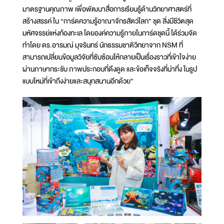
มาตรฐานคุณภาพ เพื่อพัฒนาสื่อการเรียนรู้ด้านวิทยาศาสตร์ที่
สร้างสรรค์ ใน “การ์ดความรู้อาณาจักรสัตว์โลก” ชุด สิ่งมีชีวิตสุด
มหัศจรรย์แห่งท้องทะเล โดยองค์ความรู้ภายในการ์ดชุดนี้ ได้ร่วมจัด
ทำโดย ดร.อารมณ์ มุจรินทร์ นักธรรมชาติวิทยาจาก NSM ที่
สามารถเปลี่ยนข้อมูลวิจัยที่ซับซ้อนให้กลายเป็นเรื่องราวที่เข้าใจง่าย
ผ่านภาษากระชับ ภาพประกอบที่ดึงดูด และข้อเท็จจริงที่น่าทึ่ง ในรูป
แบบใหม่ที่เข้าถึงง่ายและสนุกสนานอีกด้วย”