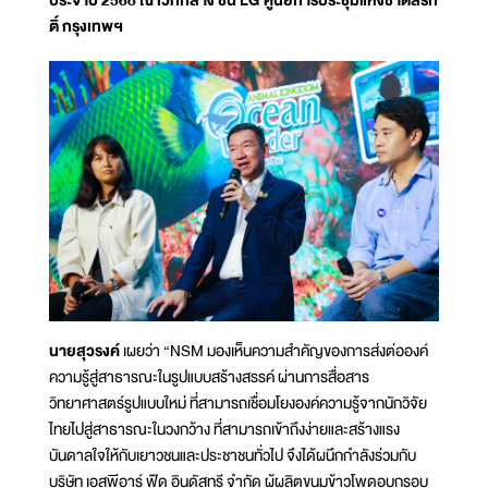
ประจำปี 2568 ณ เวทีกลาง ชั้น LG ศูนย์การประชุมแห่งชาติสิริกิ
ติ์ กรุงเทพฯ
นายสุวรงค์
เผยว่า “NSM มองเห็นความสำคัญของการส่งต่อองค์
ความรู้สู่สาธารณะในรูปแบบสร้างสรรค์ ผ่านการสื่อสาร
วิทยาศาสตร์รูปแบบใหม่ ที่สามารถเชื่อมโยงองค์ความรู้จากนักวิจัย
ไทยไปสู่สาธารณะในวงกว้าง ที่สามารถเข้าถึงง่ายและสร้างแรง
บันดาลใจให้กับเยาวชนและประชาชนทั่วไป จึงได้ผนึกกำลังร่วมกับ
บริษัท เอสพีอาร์ ฟู๊ด อินดัสทรี จำกัด ผู้ผลิตขนมข้าวโพดอบกรอบ