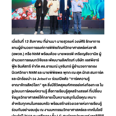
เมื่อวันที่ 12 สิงหาคม ที่ผ่านมา นายสุวรงค์ วงษ์ศิริ รักษาการ
แทนผู้อำนวยการองค์การพิพิธภัณฑ์วิทยาศาสตร์แห่งชาติ
(อพวช.) หรือ NSM พร้อมด้วย นายพลรพี เหรียญชัยวานิช ผู้
อำนวยการแผนกวิจัยและพัฒนาผลิตภัณฑ์ บริษัท เอสพีอาร์
ฟู๊ด อินดัสทรี จำกัด ดร.อารมณ์ มุจรินทร์ ผู้อำนวยการกอง
นิเวศวิทยา NSM และนายพิพิธพล พุกกะณะสุต นักสะสมการ์ด
และนักร้องนำ วง Jetset'er ร่วมเปิดตัว “การ์ดความรู้
อาณาจักรสัตว์โลก” ชุด สิ่งมีชีวิตสุดมหัศจรรย์แห่งท้องทะเล ใน
รูปแบบการ์ดองค์ความรู้ สื่อการเรียนรู้สุดสร้างสรรค์ ที่เปลี่ยน
ข้อมูลวิทยาศาสตร์ให้กลายเป็นความสนุกในมือคุณ เหมาะ
สำหรับทุกคนในครอบครัว พร้อมสร้างช่วงเวลาแห่งการเรียนรู้
ร่วมกันอย่างอบอุ่น ณ งานมหกรรมวิทยาศาสตร์และเทคโนโลยี