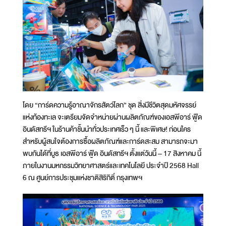
โดย “การ์ดความรู้อาณาจักรสัตว์โลก” ชุด สิ่งมีชีวิตสุดมหัศจรรย์
แห่งท้องทะเล จะเตรียมจัดจำหน่ายผ่านผลิตภัณฑ์ของเอสพีอาร์ ฟู๊ด
อินดัสทรีฯ ในร้านค้าชั้นนำทั่วประเทศเร็ว ๆ นี้ และพิเศษ! ก่อนใคร
สำหรับผู้สนใจต้องการซื้อผลิตภัณฑ์และการ์ดสะสม สามารถจะมา
พบกันได้ที่บูธ เอสพีอาร์ ฟู๊ด อินดัสทรีฯ ตั้งแต่วันนี้ – 17 สิงหาคม นี้
ภายในงานมหกรรมวิทยาศาสตร์และเทคโนโลยี ประจำปี 2568 Hall
6 ณ ศูนย์การประชุมแห่งชาติสิริกิติ์ กรุงเทพฯ