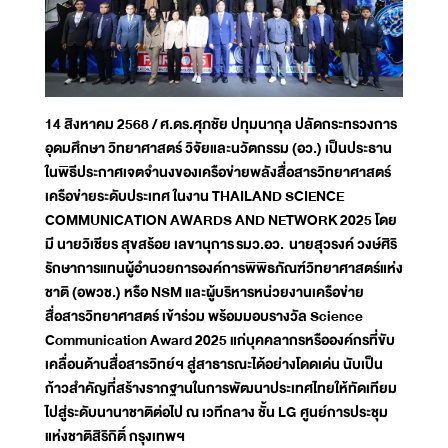
14 สิงหาคม 2568 / ศ.ดร.ศุภชัย ปทุมนากุล ปลัดกระทรวงการ
อุดมศึกษา วิทยาศาสตร์ วิจัยและนวัตกรรม (อว.) เป็นประธาน
ในพิธีประกาศเจตจำนงของเครือข่ายพลังสื่อสารวิทยาศาสตร์
เครือข่ายระดับประเทศ ในงาน THAILAND SCIENCE
COMMUNICATION AWARDS AND NETWORK 2025 โดย
มี นายวิเชียร สุขสร้อย เลขานุการ รมว.อว.
นายสุวรงค์ วงษ์ศิริ
รักษาการแทนผู้อำนวยการองค์การพิพิธภัณฑ์วิทยาศาสตร์แห่ง
ชาติ (อพวช.) หรือ NSM และผู้บริหารหน่วยงานเครือข่าย
สื่อสารวิทยาศาสตร์ เข้าร่วม พร้อมมอบรางวัล Science
Communication Award 2025 แก่บุคคลากรหรือองค์กรที่ขับ
เคลื่อนด้านสื่อสารวิทย์ฯ สู่สาธารณะได้อย่างโดดเด่น นับเป็น
ก้าวสำคัญที่สร้างรากฐานในการพัฒนาประเทศไทยให้ทัดเทียม
ไปสู่ระดับนานาชาติต่อไป ณ เวทีกลาง ชั้น LG ศูนย์การประชุม
แห่งชาติสิริกิติ์ กรุงเทพฯ