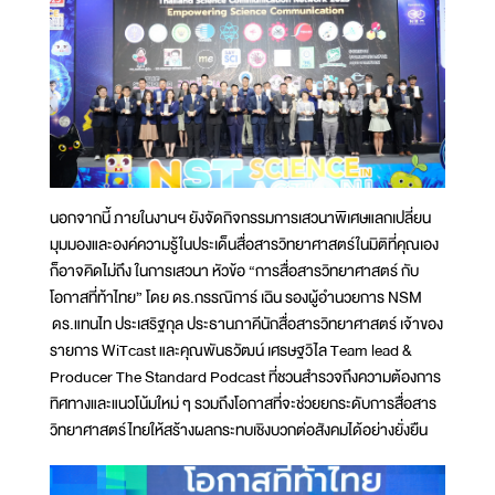
นอกจากนี้ ภายในงานฯ ยังจัดกิจกรรมการเสวนาพิเศษแลกเปลี่ยน
มุมมองและองค์ความรู้ในประเด็นสื่อสารวิทยาศาสตร์ในมิติที่คุณเอง
ก็อาจคิดไม่ถึง ในการเสวนา หัวข้อ “การสื่อสารวิทยาศาสตร์ กับ
โอกาสที่ท้าไทย” โดย ดร.กรรณิการ์ เฉิน รองผู้อำนวยการ NSM
ดร.แทนไท ประเสริฐกุล ประธานภาคีนักสื่อสารวิทยาศาสตร์ เจ้าของ
รายการ WiTcast และคุณพันธวัฒน์ เศรษฐวิไล Team lead &
Producer The Standard Podcast ที่ชวนสำรวจถึงความต้องการ
ทิศทางและแนวโน้มใหม่ ๆ รวมถึงโอกาสที่จะช่วยยกระดับการสื่อสาร
วิทยาศาสตร์ไทยให้สร้างผลกระทบเชิงบวกต่อสังคมได้อย่างยั่งยืน