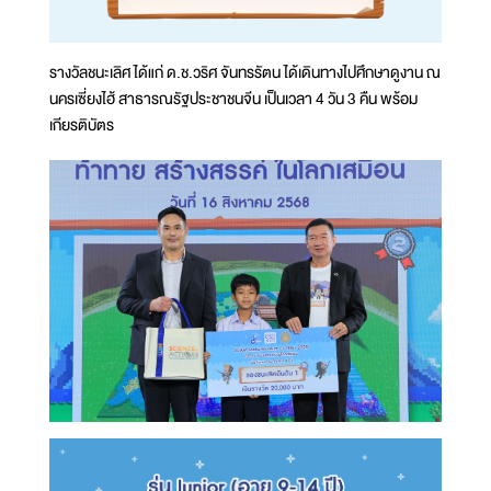
รางวัลชนะเลิศ ได้แก่ ด.ช.วริศ จันทรรัตน ได้เดินทางไปศึกษาดูงาน ณ
นครเซี่ยงไฮ้ สาธารณรัฐประชาชนจีน เป็นเวลา 4 วัน 3 คืน พร้อม
เกียรติบัตร