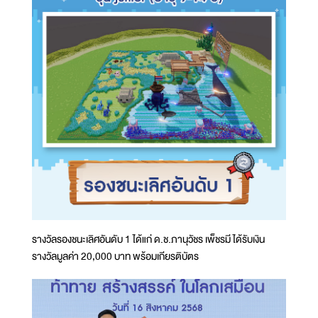
รางวัลรองชนะเลิศอันดับ 1 ได้แก่ ด.ช.ภานุวัชร เพ็ชรมี ได้รับเงิน
รางวัลมูลค่า 20,000 บาท พร้อมเกียรติบัตร