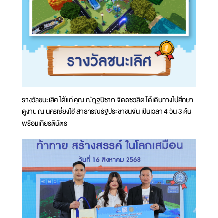
รางวัลชนะเลิศ ได้แก่ คุณ ณัฎฐนิชาภ จิตตชวลิต ได้เดินทางไปศึกษา
ดูงาน ณ นครเซี่ยงไฮ้ สาธารณรัฐประชาชนจีน เป็นเวลา 4 วัน 3 คืน
พร้อมเกียรติบัตร