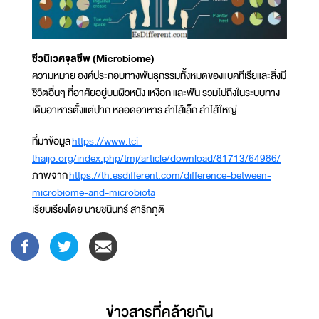
ชีวนิเวศจุลชีพ (Microbiome)
ความหมาย องค์ประกอบทางพันธุกรรมทั้งหมดของแบคทีเรียและสิ่งมี
ชีวิตอื่นๆ ที่อาศัยอยู่บนผิวหนัง เหงือก และฟัน รวมไปถึงในระบบทาง
เดินอาหารตั้งแต่ปาก หลอดอาหาร ลำไส้เล็ก ลำไส้ใหญ่
ที่มาข้อมูล
https://www.tci-
thaijo.org/index.php/tmj/article/download/81713/64986/
ภาพจาก
https://th.esdifferent.com/difference-between-
microbiome-and-microbiota
เรียบเรียงโดย นายชนินทร์ สาริกภูติ
ข่าวสารที่่คล้ายกัน