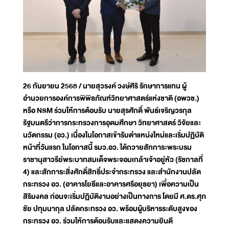
26 กันยายน 2568 / นายสุวรงค์ วงษ์ศิริ รักษาการแทน ผู้
อำนวยการองค์การพิพิธภัณฑ์วิทยาศาสตร์แห่งชาติ (อพวช.)
หรือ NSM ร่วมให้การต้อนรับ นายสุรศักดิ์ พันธ์เจริญวรกุล
รัฐมนตรีว่าการกระทรวงการอุดมศึกษา วิทยาศาสตร์ วิจัยและ
นวัตกรรม (อว.) เนื่องในโอกาสเข้ารับตำแหน่งใหม่และเริ่มปฏิบัติ
หน้าที่วันแรก ในโอกาสนี้ รมว.อว. ได้ถวายสักการะพระบรม
ราชานุสาวรีย์พระบาทสมเด็จพระจอมเกล้าเจ้าอยู่หัว (รัชกาลที่
4) และสักการะสิ่งศักดิ์สิทธิ์ประจำกระทรวง และสำนักงานปลัด
กระทรวง อว. (อาคารโยธีและอาคารศรีอยุธยา) เพื่อความเป็น
สิริมงคล ก่อนจะเริ่มปฏิบัติงานอย่างเป็นทางการ โดยมี ศ.ดร.ศุภ
ชัย ปทุมนากุล ปลัดกระทรวง อว. พร้อมผู้บริหารระดับสูงของ
กระทรวง อว. ร่วมให้การต้อนรับและแสดงความยินดี