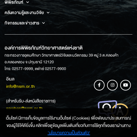
พิพิธภัณฑ์
คลังความรู้และงานวิจัย
กิจกรรมและข่าวสาร
องค์การพิพิธภัณฑ์วิทยาศาสตร์แห่งชาติ
กระทรวงการอุดมศึกษา วิทยาศาสตร์วิจัยและนวัตกรรม 39 หมู่ 3 ต.คลองห้า
อ.คลองหลวง จ.ปทุมธานี 12120
โทร: 02577-9999, แฟกซ์ 02577-9900
อีเมล
info@nsm.or.th
(สำหรับรับ-ส่งหนังสือราชการ)
saraban@nsm.or.th
เว็บไซค์ มีการเก็บข้อมูลการใช้งานเว็บไซต์ (Cookies) เพื่อพัฒนาประสบการณ์
ของผู้ใช้ให้ดียิ่งขึ้น คลิกเพื่อดูข้อมูลเพิ่มเติมเกี่ยวกับการใช้คุกกี้ของเราผ่านทาง
ช่องทางการสอบถามข้อมูล
‘นโยบายความเป็นส่วนตัว'