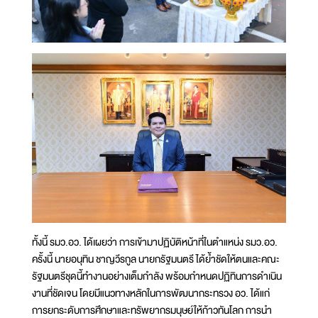
ทั้งนี้ รมว.อว. ได้เผยว่า การเข้ามาปฏิบัติหน้าที่ในตำแหน่ง รมว.อว.
ครั้งนี้ นายอนุทิน ชาญวีรกูล นายกรัฐมนตรี ได้ย้ำชัดให้ตนและคณะ
รัฐมนตรีชุดนี้ทำงานอย่างเต็มกำลัง พร้อมกำหนดปฏิทินการดำเนิน
งานที่ชัดเจน โดยมีแนวทางหลักในการพัฒนากระทรวง อว. ได้แก่
การยกระดับการศึกษาและทรัพยากรมนุษย์ให้ก้าวทันโลก การนำ