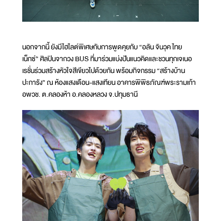
นอกจากนี้ ยังมีไฮไลต์พิเศษกับการพูดคุยกับ “อลัน จินวุค ไทย
เน็กซ์” ศิลปินจากวง BUS ที่มาร่วมแบ่งปันแนวคิดและชวนทุกเจเนอ
เรชั่นร่วมสร้างหัวใจสีเขียวไปด้วยกัน พร้อมกิจกรรม “สร้างบ้าน
ปะการัง” ณ ห้องแสงเดือน-แสงเทียน อาคารพิพิธภัณฑ์พระรามเก้า
อพวช. ต.คลองห้า อ.คลองหลวง จ.ปทุมธานี