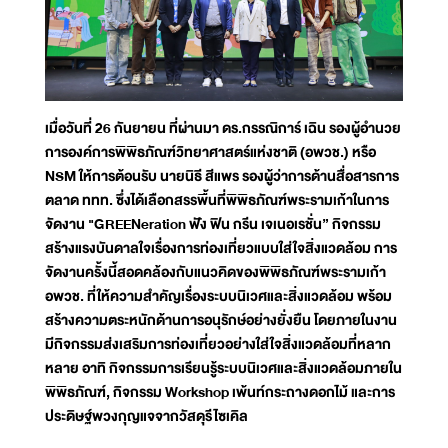
เมื่อวันที่ 26 กันยายน ที่ผ่านมา ดร.กรรณิการ์ เฉิน รองผู้อำนวย
การองค์การพิพิธภัณฑ์วิทยาศาสตร์แห่งชาติ (อพวช.) หรือ
NSM ให้การต้อนรับ นายนิธี สีแพร รองผู้ว่าการด้านสื่อสารการ
ตลาด ททท. ซึ่งได้เลือกสรรพื้นที่พิพิธภัณฑ์พระรามเก้าในการ
จัดงาน "GREENeration ฟัง ฟิน กรีน เจเนอเรชั่น” กิจกรรม
สร้างแรงบันดาลใจเรื่องการท่องเที่ยวแบบใส่ใจสิ่งแวดล้อม การ
จัดงานครั้งนี้สอดคล้องกับแนวคิดของพิพิธภัณฑ์พระรามเก้า
อพวช. ที่ให้ความสำคัญเรื่องระบบนิเวศและสิ่งแวดล้อม พร้อม
สร้างความตระหนักด้านการอนุรักษ์อย่างยั่งยืน โดยภายในงาน
มีกิจกรรมส่งเสริมการท่องเที่ยวอย่างใส่ใจสิ่งแวดล้อมที่หลาก
หลาย อาทิ กิจกรรมการเรียนรู้ระบบนิเวศและสิ่งแวดล้อมภายใน
พิพิธภัณฑ์, กิจกรรม Workshop เพ้นท์กระถางดอกไม้ และการ
ประดิษฐ์พวงกุญแจจากวัสดุรีไซเคิล