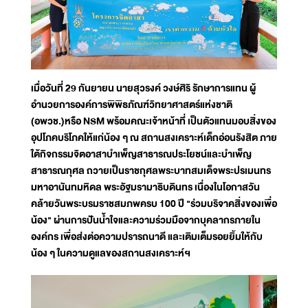
เมื่อวันที่ 29 กันยายน นายสุวรงค์ วงษ์ศิริ รักษาการแทน ผู้
อำนวยการองค์การพิพิธภัณฑ์วิทยาศาสตร์แห่งชาติ
(อพวช.)หรือ NSM พร้อมคณะเจ้าหน้าที่ เป็นตัวแทนมอบสิ่งของ
อุปโภคบริโภคให้แก่น้อง ๆ ณ สถานสงเคราะห์เด็กอ่อนรังสิต ภาย
ใต้กิจกรรมจิตอาสาบำเพ็ญสาธารณประโยชน์และบำเพ็ญ
สาธารณกุศล ถวายเป็นราชกุศลพระบาทสมเด็จพระปรเมนทร
มหาอานันทมหิดล พระอัฐมรามาธิบดินทร เนื่องในโอกาสวัน
คล้ายวันพระบรมราชสมภพครบ 100 ปี "ร่วมบริจาคสิ่งของเพื่อ
น้อง" ผ่านการปันน้ำใจและความร่วมมือจากบุคลากรภายใน
องค์กร เพื่อส่งต่อความปรารถนาดี และเติมเต็มรอยยิ้มให้กับ
น้อง ๆ ในความดูแลของสถานสงเคราะห์ฯ