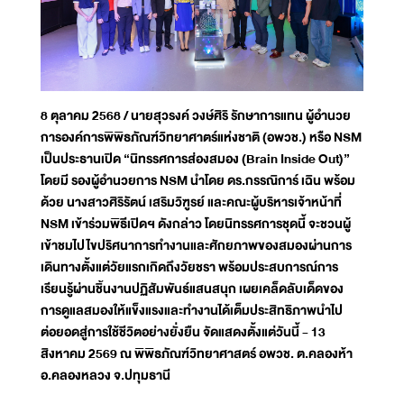
8 ตุลาคม 2568 / นายสุวรงค์ วงษ์ศิริ รักษาการแทน ผู้อำนวย
การองค์การพิพิธภัณฑ์วิทยาศาตร์แห่งชาติ (อพวช.) หรือ NSM
เป็นประธานเปิด “นิทรรศการส่องสมอง (Brain Inside Out)”
โดยมี รองผู้อำนวยการ NSM นำโดย ดร.กรรณิการ์ เฉิน พร้อม
ด้วย นางสาวศิริรัตน์ เสริมวิฑูรย์ และคณะผู้บริหารเจ้าหน้าที่
NSM เข้าร่วมพิธีเปิดฯ ดังกล่าว โดยนิทรรศการชุดนี้ จะชวนผู้
เข้าชมไปไขปริศนาการทำงานและศักยภาพของสมองผ่านการ
เดินทางตั้งแต่วัยแรกเกิดถึงวัยชรา พร้อมประสบการณ์การ
เรียนรู้ผ่านชิ้นงานปฏิสัมพันธ์แสนสนุก เผยเคล็ดลับเด็ดของ
การดูแลสมองให้แข็งแรงและทำงานได้เต็มประสิทธิภาพนำไป
ต่อยอดสู่การใช้ชีวิตอย่างยั่งยืน จัดแสดงตั้งแต่วันนี้ - 13
สิงหาคม 2569 ณ พิพิธภัณฑ์วิทยาศาสตร์ อพวช. ต.คลองห้า
อ.คลองหลวง จ.ปทุมธานี