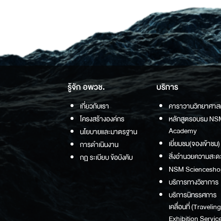
รู้จัก อพวช.
บริการ
เกี่ยวกับเรา
คาราวานวิทยาศาส
โครงสร้างองค์กร
หลักสูตรอบรม NS
Academy
นโยบายและมาตรฐาน
เยี่ยมชม(จองเข้าชม)
การดำเนินงาน
สิ่งอำนวยความสะด
กฏ ระเบียบ ข้อบังคับ
NSM Sciencesho
บริการทางวิชาการ
บริการนิทรรศการ
เคลื่อนที่ (Traveling
Exhibition Service