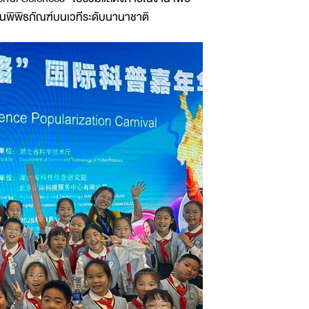
นพิพิธภัณฑ์บนเวทีระดับนานาชาติ