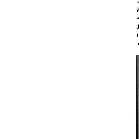
เ
ร
P
ป
T
I