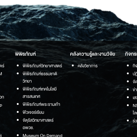
พิพิธภัณฑ์
คลังความรู้และงานวิจัย
กิจกร
ตร์
พิพิธภัณฑ์วิทยาศาสตร์
คลังวิชาการ
กิ
M
พิพิธภัณฑ์ธรรมชาติ
ปฏ
วิทยา
จั
พิพิธภัณฑ์เทคโนโลยี
ข่
สารสนเทศ
วก
เส
พิพิธภัณฑ์พระรามเก้า
p
NS
ฟิวเจอร์เรียม
โล
จัตุรัสวิทยาศาสตร์
ร่
อพวช.
)
Museum On Demand