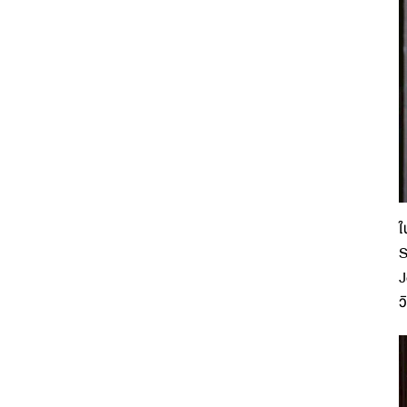
ใ
S
J
ว