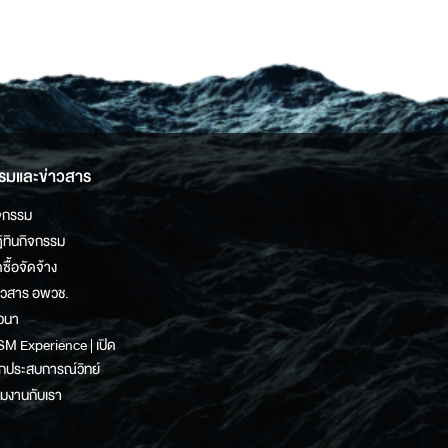
รมและข่าวสาร
จกรรม
ิทินกิจกรรม
ดซื้อจัดจ้าง
าวสาร อพวช.
วนา
M Experience | เปิด
กประสบการณ์วิทย์
วมงานกับเรา