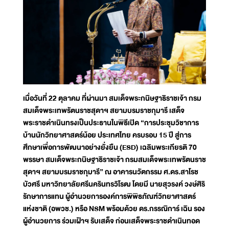
เมื่อวันที่ 22 ตุลาคม ที่ผ่านมา สมเด็จพระกนิษฐาธิราชเจ้า กรม
สมเด็จพระเทพรัตนราชสุดาฯ สยามบรมราชกุมารี เสด็จ
พระราชดำเนินทรงเป็นประธานในพิธีเปิด “การประชุมวิชาการ
บ้านนักวิทยาศาสตร์น้อย ประเทศไทย ครบรอบ 15 ปี สู่การ
ศึกษาเพื่อการพัฒนาอย่างยั่งยืน (ESD) เฉลิมพระเกียรติ 70
พรรษา สมเด็จพระกนิษฐาธิราชเจ้า กรมสมเด็จพระเทพรัตนราช
สุดาฯ สยามบรมราชกุมารี” ณ อาคารนวัตกรรม ศ.ดร.สาโรช
บัวศรี มหาวิทยาลัยศรีนครินทรวิโรฒ โดยมี นายสุวรงค์ วงษ์ศิริ
รักษาการแทน ผู้อำนวยการองค์การพิพิธภัณฑ์วิทยาศาสตร์
แห่งชาติ (อพวช.) หรือ NSM พร้อมด้วย ดร.กรรณิการ์ เฉิน รอง
ผู้อำนวยการ ร่วมเฝ้าฯ รับเสด็จ ก่อนเสด็จพระราชดำเนินทอด