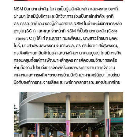
NSM มีบทบาทสำคัญในการเป็นผู้ผลักดันหลัก ตลอดระยะเวลาที่
ผ่านมา โดยมีผู้บริหารและนักวิชาการร่วมเป็นกลไกสำคัญ อาทิ
ดร.กรรณิการ์ เฉิน รองผู้อำนวยการ NSM ในตำแหน่งวิทยากรหลัก
อาวุโส (SCT) และคณะเจ้าหน้าที่ NSM ที่เป็นวิทยากรหลัก (Core
Trainer: CT) ได้แก่ ดร.สุภรา กมลพัฒนะ, นางสาวรักชนก บุตตะ
โยธี, นางสาวพิมลพรรณ จันทรพิมล, ดร.ศิรประภา ศรีสุพรรณ,
ดร.จิตติกานต์ อินต๊ะโมงค์ และนางทัศนา นาคสมบูรณ์ โดยมีภารกิจ
ครอบคลุมตั้งแต่การพัฒนาหลักสูตร การจัดอบรมวิทยากรเครือ
ข่ายท้องถิ่น ไปจนถึงการจัดพิธีรับตราพระราชทาน การจัดงาน
เทศกาลและการผลิต “รายการบ้านนักวิทยาศาสตร์น้อย” โดยร่วม
มือกับองค์การกระจายเสียงและแพร่ภาพสาธารณะแห่งประเทศไทย