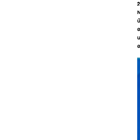
2
N
บ
อ
น
อ