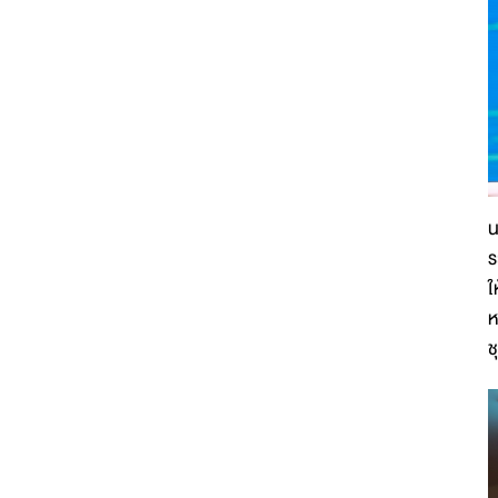
น
ร
ใ
ห
ช