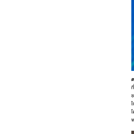
ด
ท
ช
ใ
โ
พ